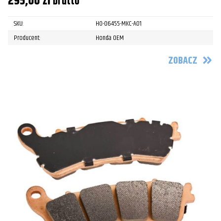
295,00
zł
brutto
SKU:
HO-06455-MKC-A01
Producent:
Honda OEM
ZOBACZ