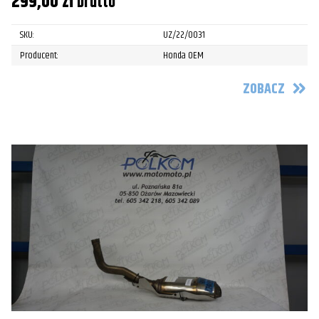
299,00
zł
brutto
SKU:
UZ/22/0031
Producent:
Honda OEM
ZOBACZ