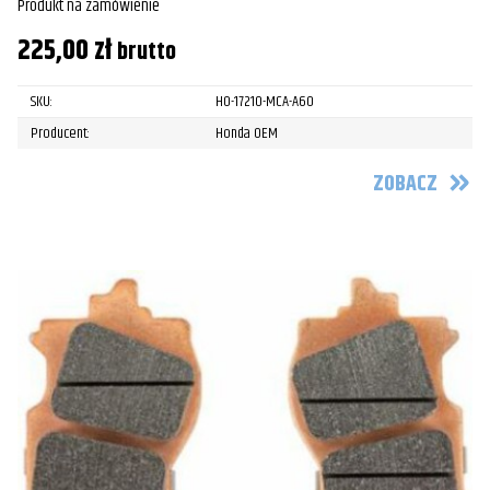
Produkt na zamówienie
225,00
zł
brutto
SKU:
HO-17210-MCA-A60
Producent:
Honda OEM
ZOBACZ