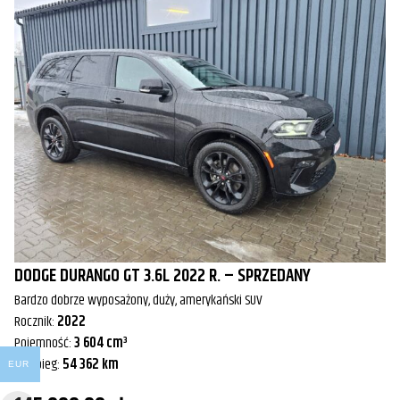
DODGE DURANGO GT 3.6L 2022 R. – SPRZEDANY
Bardzo dobrze wyposażony, duży, amerykański SUV
Rocznik:
2022
Pojemność:
3 604 cm³
Przebieg:
54 362 km
EUR