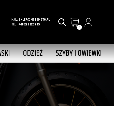
MAIL:
SKLEP@MOTOMOTO.PL
TEL.:
+48 22 722 35 45
0
ASKI
ODZIEŻ
SZYBY I OWIEWKI