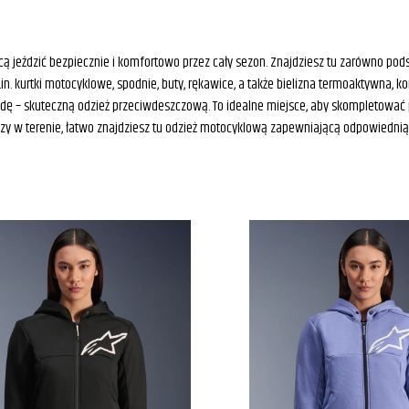
hcą jeździć bezpiecznie i komfortowo przez cały sezon. Znajdziesz tu zarówno po
. kurtki motocyklowe, spodnie, buty, rękawice, a także bielizna termoaktywna, ko
odę – skuteczną odzież przeciwdeszczową. To idealne miejsce, aby skompletować 
nie czy w terenie, łatwo znajdziesz tu odzież motocyklową zapewniającą odpowied