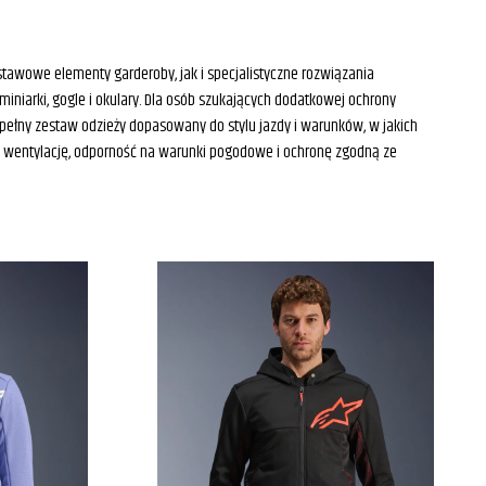
dstawowe elementy garderoby, jak i specjalistyczne rozwiązania
miniarki, gogle i okulary. Dla osób szukających dodatkowej ochrony
pełny zestaw odzieży dopasowany do stylu jazdy i warunków, w jakich
nią wentylację, odporność na warunki pogodowe i ochronę zgodną ze