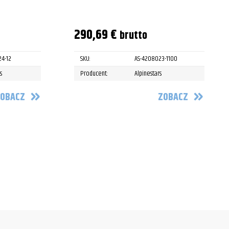
290,69
€
brutto
24-12
SKU:
AS-4208023-1100
s
Producent:
Alpinestars
OBACZ
ZOBACZ