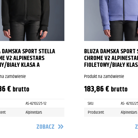
 DAMSKA SPORT STELLA
BLUZA DAMSKA SPORT 
E V2 ALPINESTARS
CHROME V2 ALPINESTA
Y/BIAŁY KLASA A
FIOLETOWY/BIAŁY KLAS
 na zamówienie
Produkt na zamówienie
86
€
183,86
€
brutto
brutto
AS-4210225-12
SKU:
AS- 421022
ent:
Alpinestars
Producent:
Alpinestars
ZOBACZ
Z