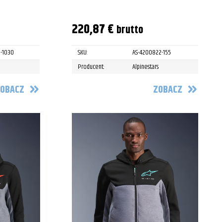
220,87
€
brutto
-1030
SKU:
AS-4200822-155
Producent:
Alpinestars
OBACZ
ZOBACZ