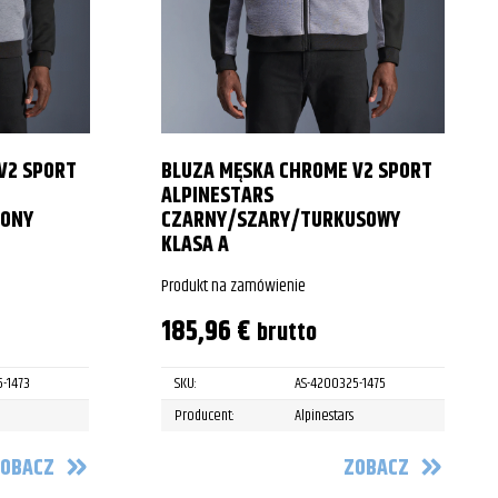
V2 SPORT
BLUZA MĘSKA CHROME V2 SPORT
ALPINESTARS
WONY
CZARNY/SZARY/TURKUSOWY
KLASA A
Produkt na zamówienie
185,96
€
brutto
-1473
SKU:
AS-4200325-1475
Producent:
Alpinestars
OBACZ
ZOBACZ