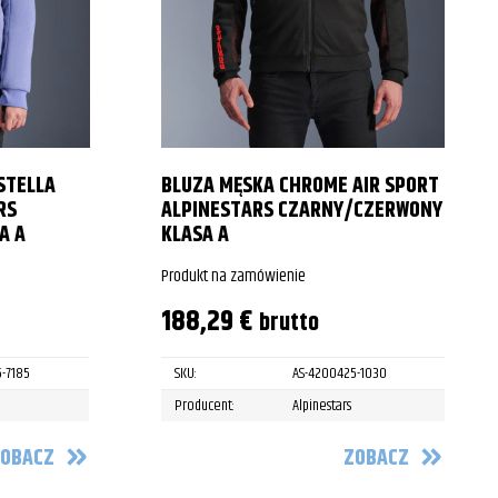
STELLA
BLUZA MĘSKA CHROME AIR SPORT
RS
ALPINESTARS CZARNY/CZERWONY
A A
KLASA A
Produkt na zamówienie
188,29
€
brutto
5-7185
SKU:
AS-4200425-1030
Producent:
Alpinestars
OBACZ
ZOBACZ