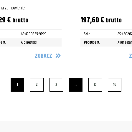
 na zamówienie
,29
€
197,60
€
brutto
brutto
AS-4200325-9199
SKU:
AS-42026
ent:
Alpinestars
Producent:
Alpinestar
ZOBACZ
Z
1
2
3
…
15
16