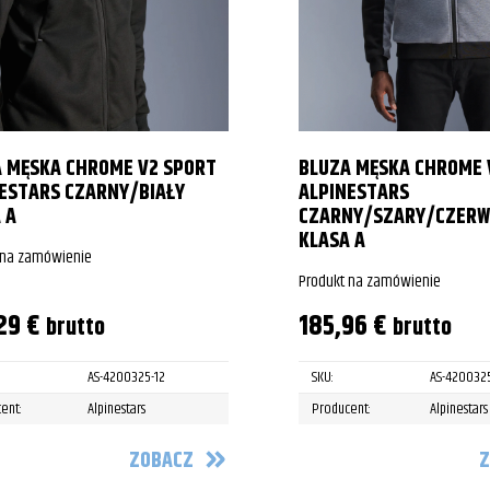
 MĘSKA CHROME V2 SPORT
BLUZA MĘSKA CHROME 
ESTARS CZARNY/BIAŁY
ALPINESTARS
 A
CZARNY/SZARY/CZER
KLASA A
 na zamówienie
Produkt na zamówienie
,29
€
185,96
€
brutto
brutto
AS-4200325-12
SKU:
AS-4200325
ent:
Alpinestars
Producent:
Alpinestars
ZOBACZ
Z