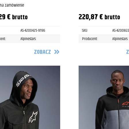
 na zamówienie
,29
€
220,87
€
brutto
brutto
AS-4200425-9196
SKU:
AS-4200822
ent:
Alpinestars
Producent:
Alpinestars
ZOBACZ
Z