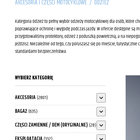
AKCESORIA I CZĘŚCI MOTOCYKLOWE
/
ODZIEŻ
Kategoria Odzież to pełny wybór odzieży motocyklowej dla osób, które c
poprawiające ochronę i wygodę podczas jazdy. W ofercie dostępne są m.in
przygotowaliśmy protektory, odzież z poduszką powietrzną, a na niepog
jeździsz. Niezależnie od tego, czy poruszasz się po mieście, turystycz
standardami bezpieczeństwa.
WYBIERZ KATEGORIĘ
AKCESORIA
(2801)
BAGAŻ
(635)
CZĘŚCI ZAMIENNE / OEM (ORYGINALNE)
(28)
EKSPLOATACJA
(332)