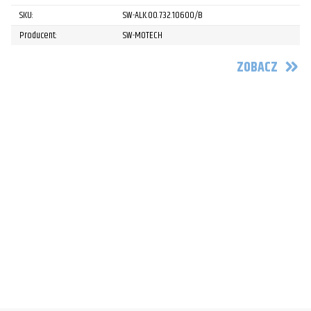
SKU:
SW-ALK.00.732.10600/B
Producent:
SW-MOTECH
ZOBACZ