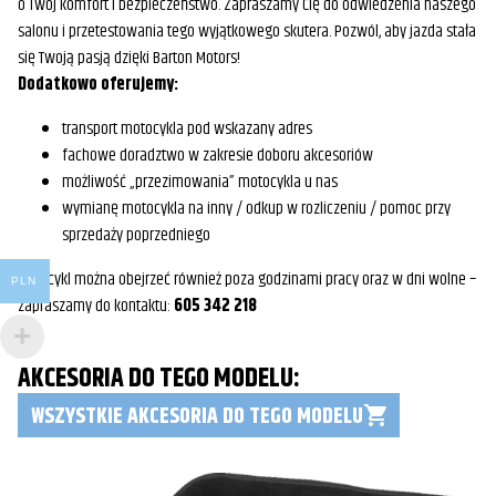
o Twój komfort i bezpieczeństwo. Zapraszamy Cię do odwiedzenia naszego
salonu i przetestowania tego wyjątkowego skutera. Pozwól, aby jazda stała
się Twoją pasją dzięki Barton Motors!
Dodatkowo oferujemy:
transport motocykla pod wskazany adres
fachowe doradztwo w zakresie doboru akcesoriów
możliwość „przezimowania” motocykla u nas
wymianę motocykla na inny / odkup w rozliczeniu / pomoc przy
sprzedaży poprzedniego
Motocykl można obejrzeć również poza godzinami pracy oraz w dni wolne –
PLN
zapraszamy do kontaktu:
605 342 218
AKCESORIA DO TEGO MODELU:
WSZYSTKIE AKCESORIA DO TEGO MODELU