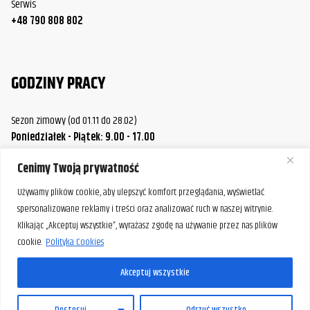
Serwis
+48 790 808 802
GODZINY PRACY
Sezon zimowy (od 01.11 do 28.02)
Poniedziałek - Piątek: 9.00 - 17.00
Sobota.: 9.00 - 14.00
Cenimy Twoją prywatność
Sezon letni (od 01.03 do 31.10)
Poniedziałek / Środa / Piątek: 9.00 - 17.00
Używamy plików cookie, aby ulepszyć komfort przeglądania, wyświetlać
Wtorek / Czwartek: 9.00 - 20.00
spersonalizowane reklamy i treści oraz analizować ruch w naszej witrynie.
Sobota: 9.00 - 14.00
Klikając „Akceptuj wszystkie”, wyrażasz zgodę na używanie przez nas plików
cookie.
Polityka Cookies
W razie potrzeby istnieje możliwość umówienia spotkania
poza standardowymi godzinami pracy naszej firmy.
Akceptuj wszystkie
Prosimy o wcześniejszy kontakt, aby ustalić dogodny termin.
PL
Dostosuj
Odrzuć wszystko