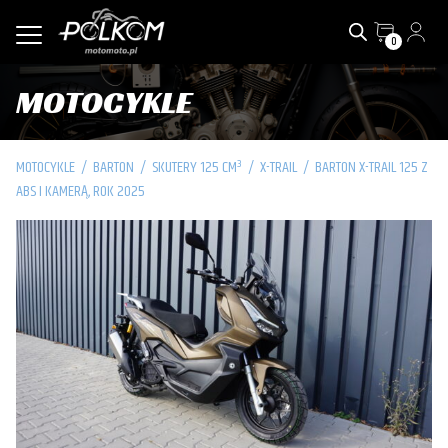
0
MOTOCYKLE
MOTOCYKLE
/
BARTON
/
SKUTERY 125 CM³
/
X-TRAIL
/
BARTON X-TRAIL 125 Z
ABS I KAMERĄ, ROK 2025