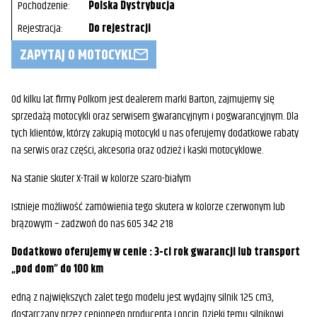
Pochodzenie:
Polska Dystrybucja
Rejestracja:
Do rejestracji
ZAPYTAJ O MOTOCYKL
Od kilku lat firmy Polkom jest dealerem marki Barton, zajmujemy się
sprzedażą motocykli oraz serwisem gwarancyjnym i pogwarancyjnym. Dla
tych klientów, którzy zakupią motocykl u nas oferujemy dodatkowe rabaty
na serwis oraz części, akcesoria oraz odzież i kaski motocyklowe.
Na stanie skuter X-Trail w kolorze szaro-białym
Istnieje możliwość zamówienia tego skutera w kolorze czerwonym lub
brązowym – zadzwoń do nas 605 342 218
Dodatkowo oferujemy w cenie : 3-ci rok gwarancji lub transport
„pod dom” do 100 km
edną z największych zalet tego modelu jest wydajny silnik 125 cm3,
dostarczany przez cenionego producenta Loncin. Dzięki temu silnikowi