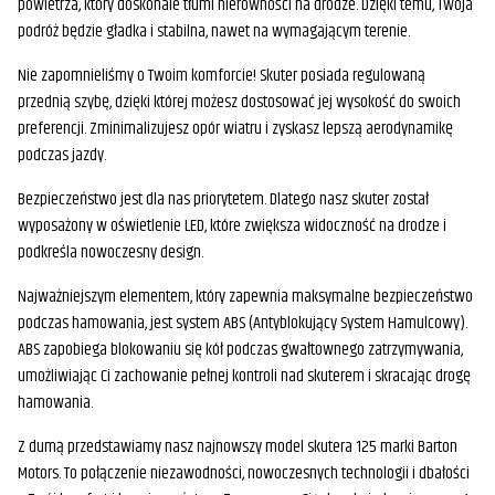
powietrza, który doskonale tłumi nierówności na drodze. Dzięki temu, Twoja
podróż będzie gładka i stabilna, nawet na wymagającym terenie.
Nie zapomnieliśmy o Twoim komforcie! Skuter posiada regulowaną
przednią szybę, dzięki której możesz dostosować jej wysokość do swoich
preferencji. Zminimalizujesz opór wiatru i zyskasz lepszą aerodynamikę
podczas jazdy.
Bezpieczeństwo jest dla nas priorytetem. Dlatego nasz skuter został
wyposażony w oświetlenie LED, które zwiększa widoczność na drodze i
podkreśla nowoczesny design.
Najważniejszym elementem, który zapewnia maksymalne bezpieczeństwo
podczas hamowania, jest system ABS (Antyblokujący System Hamulcowy).
ABS zapobiega blokowaniu się kół podczas gwałtownego zatrzymywania,
umożliwiając Ci zachowanie pełnej kontroli nad skuterem i skracając drogę
hamowania.
Z dumą przedstawiamy nasz najnowszy model skutera 125 marki Barton
Motors. To połączenie niezawodności, nowoczesnych technologii i dbałości