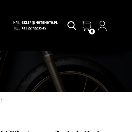
MAIL:
SKLEP@MOTOMOTO.PL
TEL.:
+48 22 722 35 45
0
!