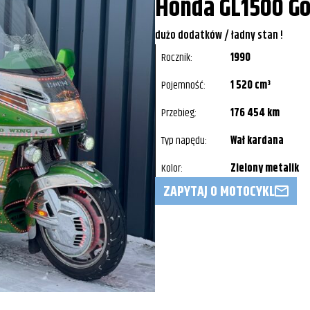
Honda GL1500 Go
dużo dodatków / ładny stan !
Rocznik:
1990
Pojemność:
1 520 cm³
Przebieg:
176 454 km
Typ napędu:
Wał kardana
Kolor:
Zielony metalik
ZAPYTAJ O MOTOCYKL