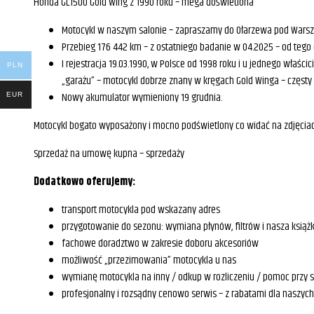
Honda GL1500 Gold Wing z 1990 roku – mega doświetlona
Motocykl w naszym salonie – zapraszamy do Ołarzewa pod Wars
Przebieg 176 442 km – z ostatniego badanie w 04.2025 – od tego c
I rejestracja 19.03.1990, w Polsce od 1998 roku i u jednego właś
PLN
„garażu” – motocykl dobrze znany w kręgach Gold Winga – częsty 
Nowy akumulator wymieniony 19 grudnia.
EUR
Motocykl bogato wyposażony i mocno podświetlony co widać na zdjęciac
Sprzedaż na umowę kupna – sprzedaży
Dodatkowo oferujemy:
transport motocykla pod wskazany adres
przygotowanie do sezonu: wymiana płynów, filtrów i nasza ksią
fachowe doradztwo w zakresie doboru akcesoriów
możliwość „przezimowania” motocykla u nas
wymianę motocykla na inny / odkup w rozliczeniu / pomoc przy 
profesjonalny i rozsądny cenowo serwis – z rabatami dla naszych