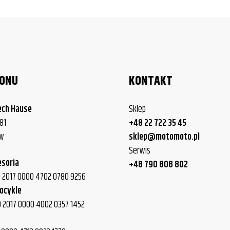
LONU
KONTAKT
ech Hause
Sklep
81
+48 22 722 35 45
ew
sklep@motomoto.pl
Serwis
esoria
+48 790 808 802
40 2017 0000 4702 0780 9256
ocykle
0 2017 0000 4002 0357 1452