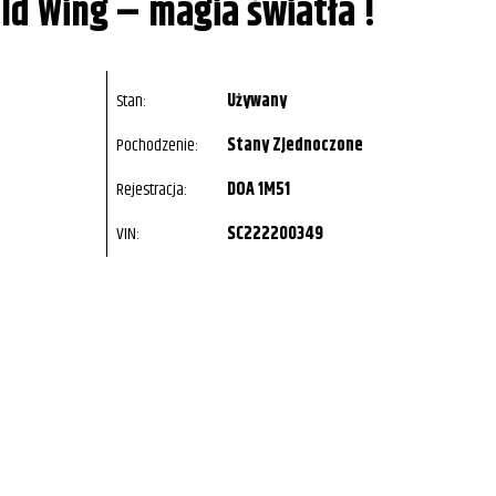
ld Wing – magia światła !
Stan:
Używany
Pochodzenie:
Stany Zjednoczone
Rejestracja:
DOA 1M51
VIN:
SC222200349