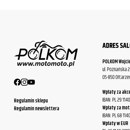
ADRES SA
POLKOM Wojci
ul. Poznańska 2
05-850 Ołtarz
Wpłaty za akc
IBAN: PL 29 11
Regulamin sklepu
Wpłaty za mot
Regulamin newslettera
IBAN: PL 68 114
Wpłaty w EUR