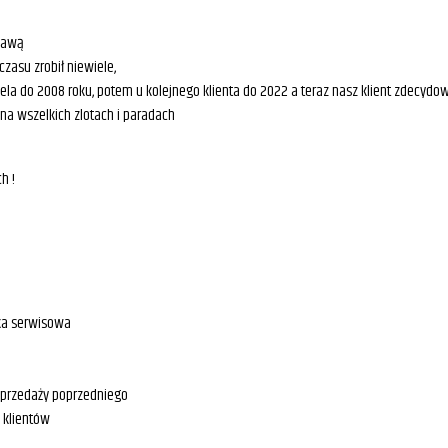
zawą
zasu zrobił niewiele,
ciciela do 2008 roku, potem u kolejnego klienta do 2022 a teraz nasz klient zdec
na wszelkich zlotach i paradach
h !
żka serwisowa
sprzedaży poprzedniego
 klientów