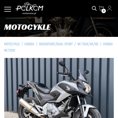
0
MOTOCYKLE
MOTOCYKLE
/
HONDA
/
ADVENTURE/DUAL-SPORT
/
NC700X/XA/XD
/
HONDA
NC700X