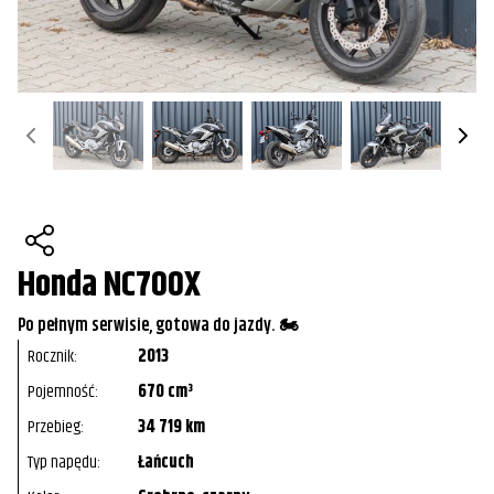
Honda NC700X
Po pełnym serwisie, gotowa do jazdy. 🏍️
Rocznik:
2013
Pojemność:
670 cm³
Przebieg:
34 719 km
Typ napędu:
Łańcuch