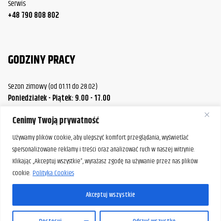
Serwis
+48 790 808 802
GODZINY PRACY
Sezon zimowy (od 01.11 do 28.02)
Poniedziałek - Piątek: 9.00 - 17.00
Sobota.: 9.00 - 14.00
Cenimy Twoją prywatność
Sezon letni (od 01.03 do 31.10)
Poniedziałek / Środa / Piątek: 9.00 - 17.00
Używamy plików cookie, aby ulepszyć komfort przeglądania, wyświetlać
Wtorek / Czwartek: 9.00 - 20.00
spersonalizowane reklamy i treści oraz analizować ruch w naszej witrynie.
Sobota: 9.00 - 14.00
Klikając „Akceptuj wszystkie”, wyrażasz zgodę na używanie przez nas plików
cookie.
Polityka Cookies
W razie potrzeby istnieje możliwość umówienia spotkania
poza standardowymi godzinami pracy naszej firmy.
Akceptuj wszystkie
Prosimy o wcześniejszy kontakt, aby ustalić dogodny termin.
PL