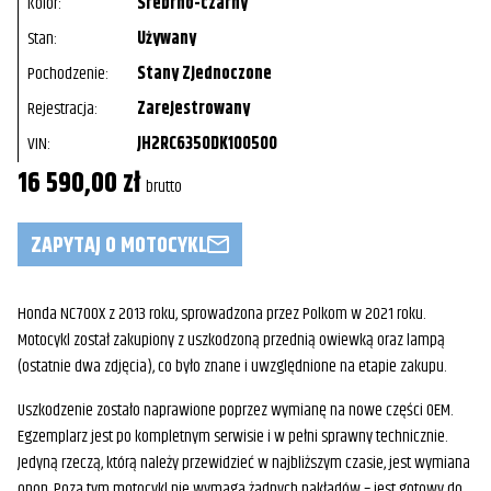
Kolor:
Srebrno-czarny
Stan:
Używany
Pochodzenie:
Stany Zjednoczone
Rejestracja:
Zarejestrowany
VIN:
JH2RC6350DK100500
16 590,00 zł
brutto
ZAPYTAJ O MOTOCYKL
Honda NC700X z 2013 roku, sprowadzona przez Polkom w 2021 roku.
Motocykl został zakupiony z uszkodzoną przednią owiewką oraz lampą
(ostatnie dwa zdjęcia), co było znane i uwzględnione na etapie zakupu.
Uszkodzenie zostało naprawione poprzez wymianę na nowe części OEM.
Egzemplarz jest po kompletnym serwisie i w pełni sprawny technicznie.
Jedyną rzeczą, którą należy przewidzieć w najbliższym czasie, jest wymiana
opon. Poza tym motocykl nie wymaga żadnych nakładów – jest gotowy do