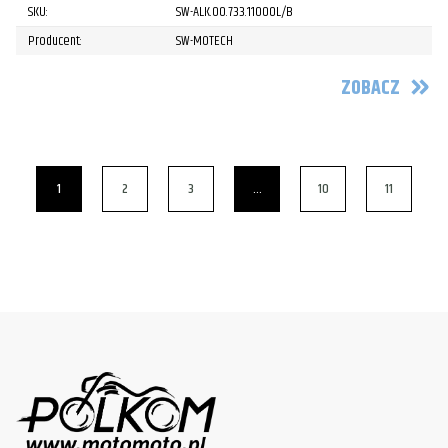
SKU:
SW-ALK.00.733.11000L/B
Producent:
SW-MOTECH
ZOBACZ
1
2
3
…
10
11