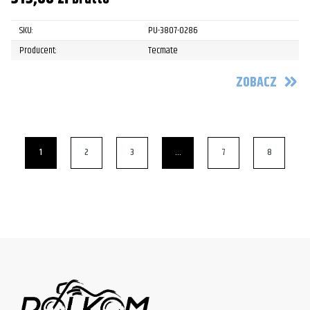
SKU:
PU-3807-0286
Producent:
Tecmate
ZOBACZ
1
2
3
…
7
8