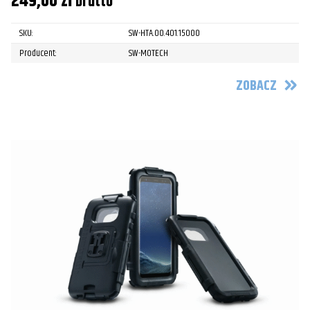
249,00
zł
brutto
SKU:
SW-HTA.00.401.15000
Producent:
SW-MOTECH
ZOBACZ