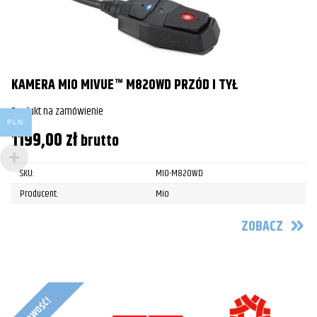
KAMERA MIO MIVUE™ M820WD PRZÓD I TYŁ
Produkt na zamówienie
PLN
1199,00
zł
brutto
SKU:
MIO-M820WD
Producent:
Mio
ZOBACZ
Nowość!