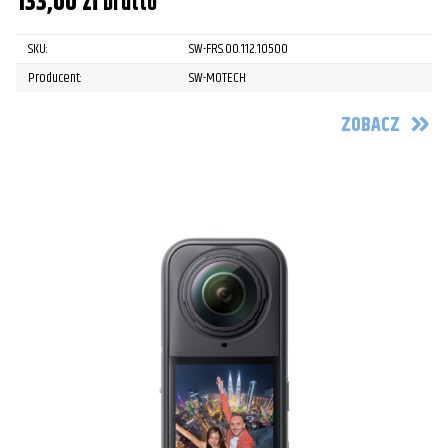
133,00
zł
brutto
SKU:
SW-FRS.00.112.10500
Producent:
SW-MOTECH
ZOBACZ