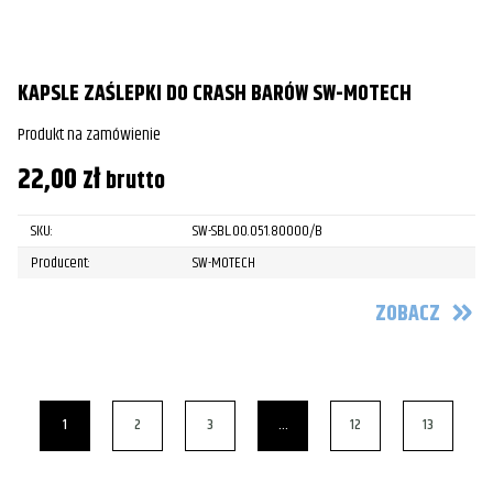
KAPSLE ZAŚLEPKI DO CRASH BARÓW SW-MOTECH
Produkt na zamówienie
22,00
zł
brutto
SKU:
SW-SBL.00.051.80000/B
Producent:
SW-MOTECH
ZOBACZ
1
2
3
…
12
13