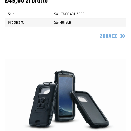
249,00
zł
brutto
SKU:
SW-HTA.00.401.15000
Producent:
SW-MOTECH
ZOBACZ