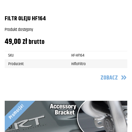
FILTR OLEJU HF164
Produkt dostępny
49,00
zł
brutto
SKU:
HF-HF164
Producent:
HifloFiltro
ZOBACZ
Promocja!