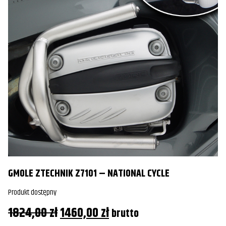
GMOLE ZTECHNIK Z7101 – NATIONAL CYCLE
Produkt dostępny
Pierwotna
Aktualna
1824,00
zł
1460,00
zł
brutto