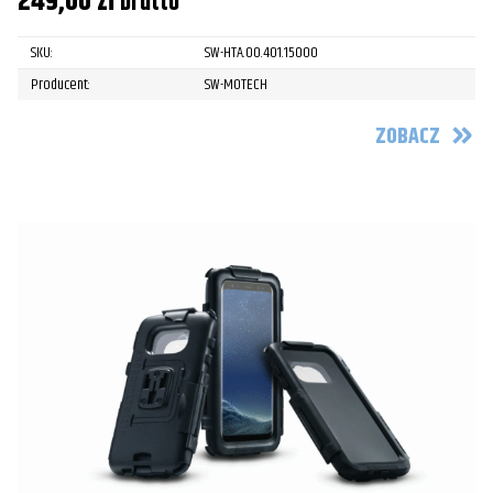
249,00
zł
brutto
SKU:
SW-HTA.00.401.15000
Producent:
SW-MOTECH
ZOBACZ