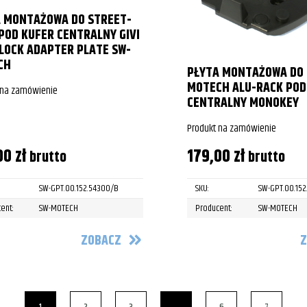
 MONTAŻOWA DO STREET-
POD KUFER CENTRALNY GIVI
OCK ADAPTER PLATE SW-
CH
PŁYTA MONTAŻOWA DO 
MOTECH ALU-RACK POD
 na zamówienie
CENTRALNY MONOKEY
Produkt na zamówienie
00
zł
179,00
zł
brutto
brutto
SW-GPT.00.152.54300/B
SKU:
SW-GPT.00.152
ent:
SW-MOTECH
Producent:
SW-MOTECH
ZOBACZ
Z
1
2
3
…
6
7