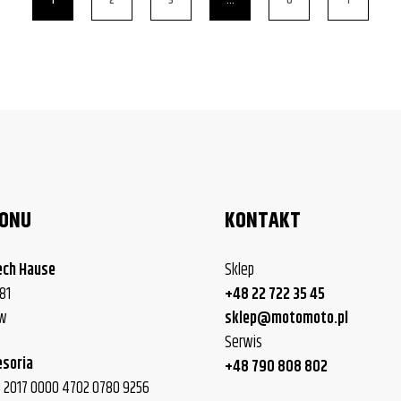
LONU
KONTAKT
ech Hause
Sklep
81
+48 22 722 35 45
ew
sklep@motomoto.pl
Serwis
esoria
+48 790 808 802
40 2017 0000 4702 0780 9256