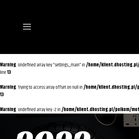
Warning
: Undefined array key "settings_main" in
/home/klient.dhosting.p
line
13
Warning
: Trying to access array offset on null in
/home/klient.dhosting.pl
13
Warning
: Undefined array key -2 in
/home/klient.dhosting.pl/polkom/m