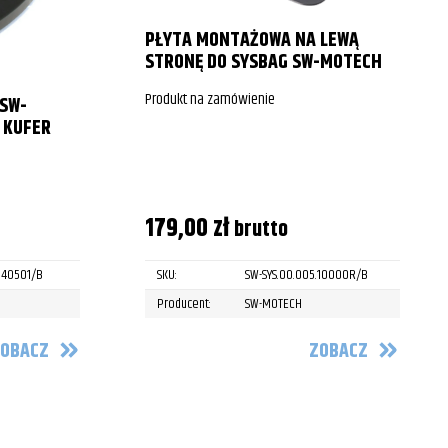
PŁYTA MONTAŻOWA NA LEWĄ
STRONĘ DO SYSBAG SW-MOTECH
Produkt na zamówienie
SW-
 KUFER
179,00
zł
brutto
.40501/B
SKU:
SW-SYS.00.005.10000R/B
Producent:
SW-MOTECH
OBACZ
ZOBACZ