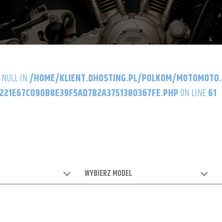
 NULL IN
/HOME/KLIENT.DHOSTING.PL/POLKOM/MOTOMOTO
21E67C090B8E39F5AD7B2A3751380367FE.PHP
ON LINE
61
WYBIERZ MODEL