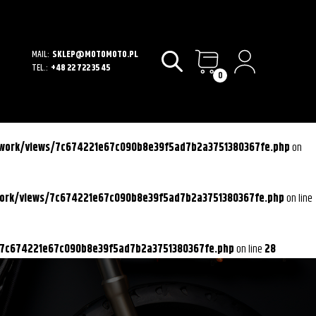
MAIL:
SKLEP@MOTOMOTO.PL
TEL.:
+48 22 722 35 45
0
ework/views/7c674221e67c090b8e39f5ad7b2a3751380367fe.php
on
work/views/7c674221e67c090b8e39f5ad7b2a3751380367fe.php
on line
/7c674221e67c090b8e39f5ad7b2a3751380367fe.php
on line
28