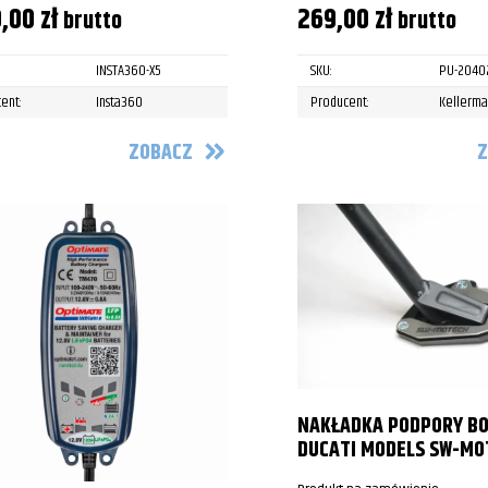
9,00
zł
269,00
zł
brutto
brutto
INSTA360-X5
SKU:
PU-2040
ent:
Insta360
Producent:
Kellerm
ZOBACZ
Z
NAKŁADKA PODPORY BO
DUCATI MODELS SW-MO