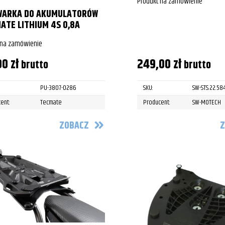
Produkt na zamówienie
WARKA DO AKUMULATORÓW
ATE LITHIUM 4S 0,8A
 na zamówienie
00
zł
249,00
zł
brutto
brutto
PU-3807-0286
SKU:
SW-STS.22.58
ent:
Tecmate
Producent:
SW-MOTECH
ZOBACZ
Z