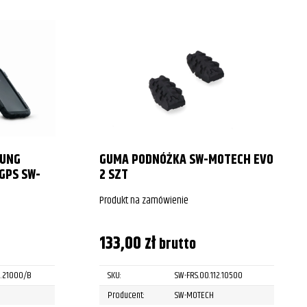
SUNG
GUMA PODNÓŻKA SW-MOTECH EVO
GPS SW-
2 SZT
Produkt na zamówienie
133,00
zł
brutto
6.21000/B
SKU:
SW-FRS.00.112.10500
Producent:
SW-MOTECH