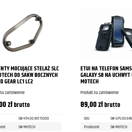
NTY MOCUJĄCE STELAŻ SLC
ETUI NA TELEFON SAM
OTECH DO SAKW BOCZNYCH
GALAXY S8 NA UCHWYT 
D GEAR LC1 LC2
MOTECH
 na zamówienie
Produkt na zamówienie
,00
zł
89,00
zł
brutto
brutto
SW-HTA.00.401.15000
SKU:
SW-GPS.00.64
ent:
SW-MOTECH
Producent:
SW-MOTECH