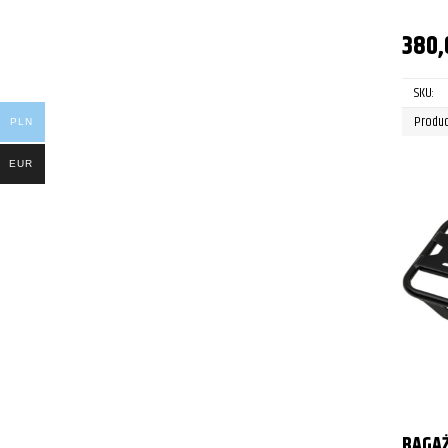
380
SKU:
Produc
PLN
EUR
BAGAŻ