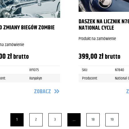
DASZEK NA LICZNIK N7
O ZMIANY BIEGÓW ZOMBIE
NATIONAL CYCLE
Produkt na zamówienie
 na zamówienie
,00
zł
399,00
zł
brutto
brutto
KY1075
SKU:
N7840
ent:
Kuryakyn
Producent:
National 
ZOBACZ
Z
1
2
3
…
18
19