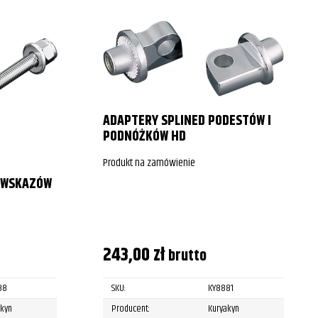
ADAPTERY SPLINED PODESTÓW I
PODNÓŻKÓW HD
Produkt na zamówienie
OWSKAZÓW
243,00
zł
brutto
88
SKU:
KY8881
akyn
Producent:
Kuryakyn