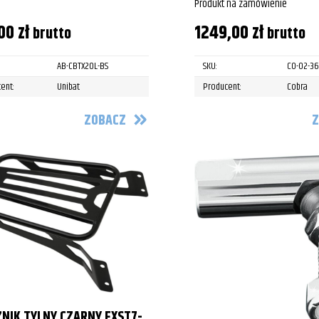
Produkt na zamówienie
,00
zł
1249,00
zł
brutto
brutto
AB-CBTX20L-BS
SKU:
CO-02-3
ent:
Unibat
Producent:
Cobra
ZOBACZ
Z
NIK TYLNY CZARNY FXST7-