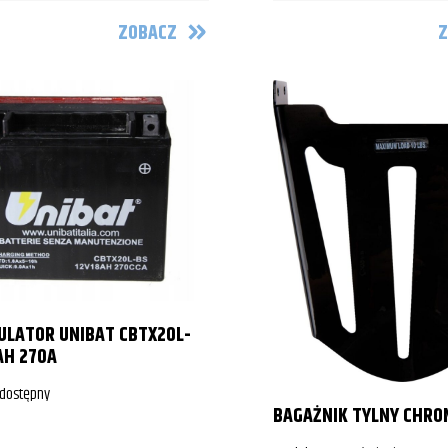
ZOBACZ
Z
LATOR UNIBAT CBTX20L-
AH 270A
 dostępny
BAGAŻNIK TYLNY CHRO