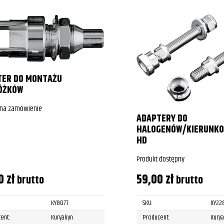
TER DO MONTAŻU
ÓŻKÓW
 na zamówienie
ADAPTERY DO
HALOGENÓW/KIERUNK
HD
Produkt dostępny
00
zł
59,00
zł
brutto
brutto
KY8077
SKU:
KY22
ent:
Kuryakyn
Producent:
Kury