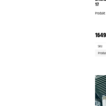
17
Produkt
164
SKU:
Produc