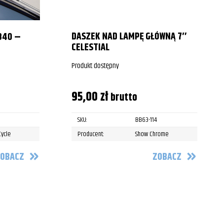
DASZEK NAD LAMPĘ GŁÓWNĄ 7″
840 –
CELESTIAL
Produkt dostępny
95,00
zł
brutto
SKU:
BB63-114
Cycle
Producent:
Show Chrome
OBACZ
ZOBACZ