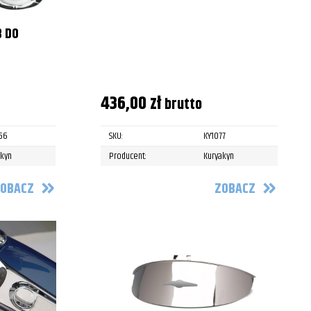
 DO
W
436,00
zł
brutto
56
SKU:
KY1077
akyn
Producent:
Kuryakyn
OBACZ
ZOBACZ