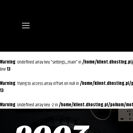
Warning
: Undefined array key "settings_main" in
/home/klient.dhosting.p
line
13
Warning
: Trying to access array offset on null in
/home/klient.dhosting.pl
13
Warning
: Undefined array key -2 in
/home/klient.dhosting.pl/polkom/m