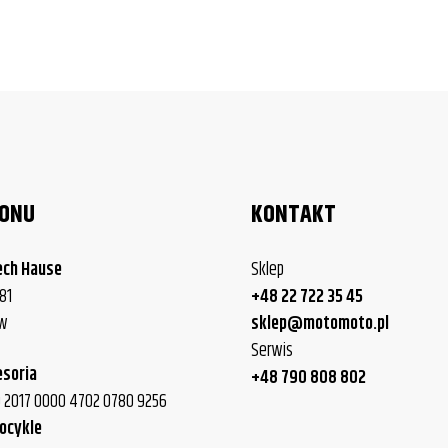
LONU
KONTAKT
ech Hause
Sklep
81
+48 22 722 35 45
ew
sklep@motomoto.pl
Serwis
esoria
+48 790 808 802
40 2017 0000 4702 0780 9256
ocykle