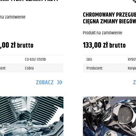
CHROMOWANY PRZEGUB
 na zamówienie
CIĘGNA ZMIANY BIEGÓ
Produkt na zamówienie
9,00
zł
133,00
zł
brutto
brutto
CO-602-3501B
SKU:
KY90
ent:
Cobra
Producent:
Kury
ZOBACZ
Z