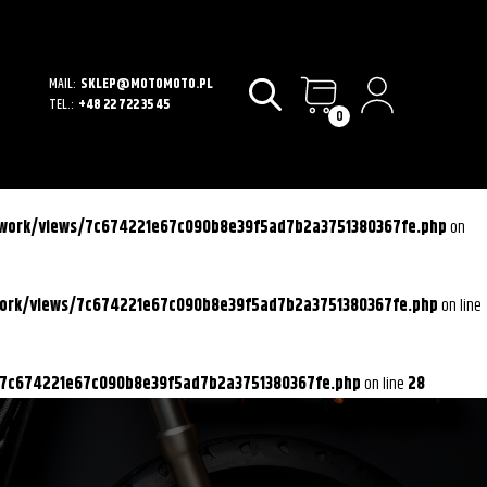
MAIL:
SKLEP@MOTOMOTO.PL
TEL.:
+48 22 722 35 45
0
ework/views/7c674221e67c090b8e39f5ad7b2a3751380367fe.php
on
work/views/7c674221e67c090b8e39f5ad7b2a3751380367fe.php
on line
/7c674221e67c090b8e39f5ad7b2a3751380367fe.php
on line
28