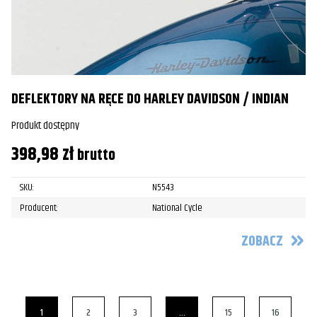
DEFLEKTORY NA RĘCE DO HARLEY DAVIDSON / INDIAN
Produkt dostępny
398,98
zł
brutto
SKU:
N5543
Producent:
National Cycle
ZOBACZ
1
2
3
…
15
16