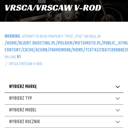
VRSCA/VRSCAW V-ROD
WARNING
: ATTEMPT TO READ PROPERTY "POST_TITLE" ON NULL IN
/HOME/KLIENT.DHOSTING.PL/POLKOM/MOTOMOTO.PL/PUBLIC_HTML
CONTENT/CACHE/ACORN/FRAMEWORK/VIEWS/7C674221E67C090B8E39
ON LINE
61
/
VRSCA/VRSCAW V-ROD
WYBIERZ MARKĘ
WYBIERZ TYP
WYBIERZ MODEL
WYBIERZ ROCZNIK