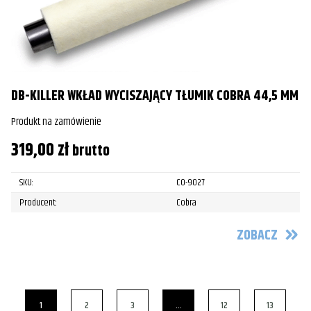
DB-KILLER WKŁAD WYCISZAJĄCY TŁUMIK COBRA 44,5 MM
Produkt na zamówienie
319,00
zł
brutto
SKU:
CO-9027
Producent:
Cobra
ZOBACZ
1
2
3
…
12
13