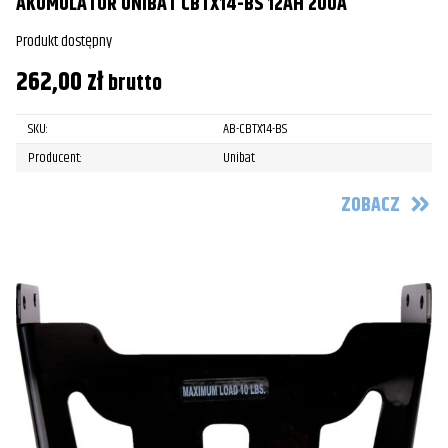
AKUMULATOR UNIBAT CBTX14-BS 12AH 200A
Produkt dostępny
262,00
zł
brutto
SKU:
AB-CBTX14-BS
Producent:
Unibat
ZOBACZ