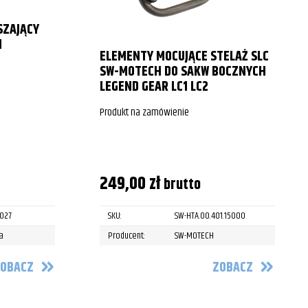
SZAJĄCY
M
ELEMENTY MOCUJĄCE STELAŻ SLC
SW-MOTECH DO SAKW BOCZNYCH
LEGEND GEAR LC1 LC2
Produkt na zamówienie
249,00
zł
brutto
027
SKU:
SW-HTA.00.401.15000
a
Producent:
SW-MOTECH
OBACZ
ZOBACZ