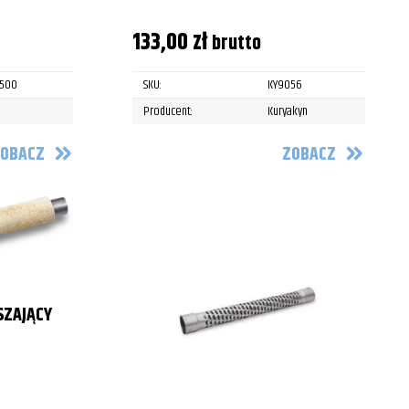
133,00
zł
brutto
3500
SKU:
KY9056
Producent:
Kuryakyn
OBACZ
ZOBACZ
SZAJĄCY