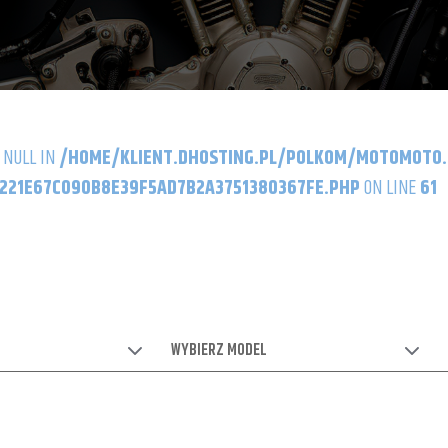
 NULL IN
/HOME/KLIENT.DHOSTING.PL/POLKOM/MOTOMOTO
21E67C090B8E39F5AD7B2A3751380367FE.PHP
ON LINE
61
WYBIERZ MODEL