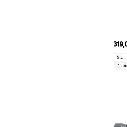
319,
SKU:
Produc