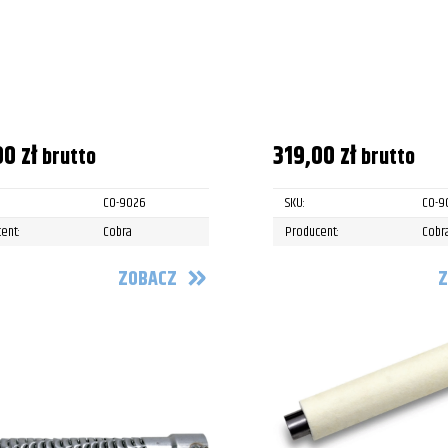
00
zł
319,00
zł
brutto
brutto
CO-9026
SKU:
CO-9
ent:
Cobra
Producent:
Cobr
ZOBACZ
Z