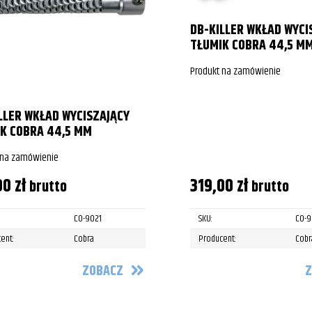
DB-KILLER WKŁAD WYCI
TŁUMIK COBRA 44,5 M
Produkt na zamówienie
LLER WKŁAD WYCISZAJĄCY
K COBRA 44,5 MM
 na zamówienie
00
zł
319,00
zł
brutto
brutto
CO-9021
SKU:
CO-9
ent:
Cobra
Producent:
Cobr
ZOBACZ
Z