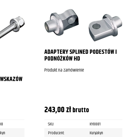
ADAPTERY SPLINED PODESTÓW I
PODNÓŻKÓW HD
Produkt na zamówienie
OWSKAZÓW
243,00
zł
brutto
88
SKU:
KY8881
akyn
Producent:
Kuryakyn