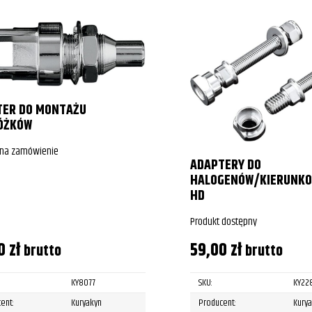
TER DO MONTAŻU
ÓŻKÓW
 na zamówienie
ADAPTERY DO
HALOGENÓW/KIERUNK
HD
Produkt dostępny
00
zł
59,00
zł
brutto
brutto
KY8077
SKU:
KY22
ent:
Kuryakyn
Producent:
Kury