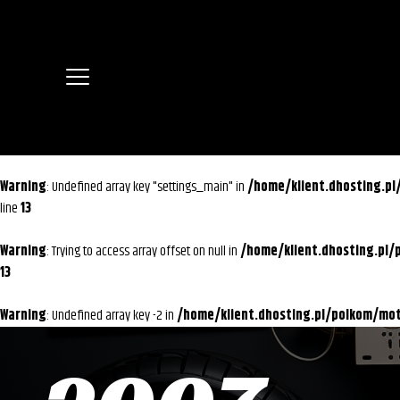
Warning
: Undefined array key "settings_main" in
/home/klient.dhosting.p
line
13
Warning
: Trying to access array offset on null in
/home/klient.dhosting.pl
13
Warning
: Undefined array key -2 in
/home/klient.dhosting.pl/polkom/m