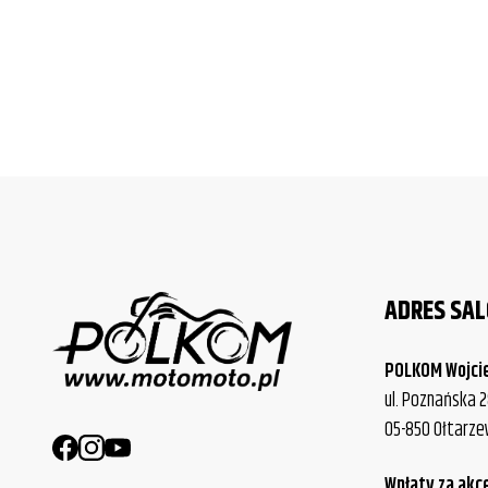
ADRES SA
POLKOM Wojci
ul. Poznańska 2
05-850 Ołtarz
Wpłaty za akc