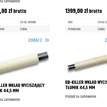
 na zamówienie
9,00
zł
1399,00
zł
brutto
brutto
CO-02-3600B
SKU:
CO-02-
ent:
Cobra
Producent:
Cobra
ZOBACZ
Z
DB-KILLER WKŁAD WYCI
LLER WKŁAD WYCISZAJĄCY
TŁUMIK 44,5 MM
K 44,5 MM
Produkt na zamówienie
 na zamówienie