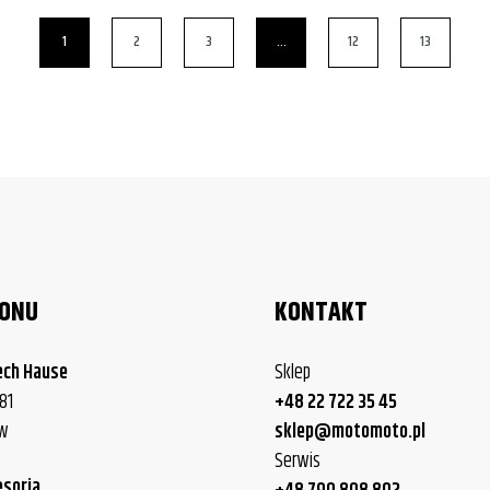
1
2
3
…
12
13
LONU
KONTAKT
ech Hause
Sklep
81
+48 22 722 35 45
ew
sklep@motomoto.pl
Serwis
esoria