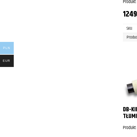
Produkt
124
SKU:
Produc
PLN
EUR
DB-KI
TŁUMI
Produkt