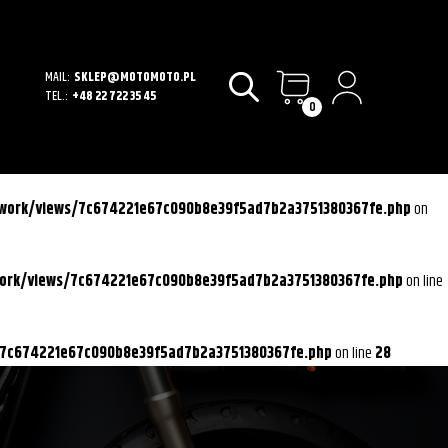
MAIL:
SKLEP@MOTOMOTO.PL
TEL.:
+48 22 722 35 45
0
ework/views/7c674221e67c090b8e39f5ad7b2a3751380367fe.php
on
work/views/7c674221e67c090b8e39f5ad7b2a3751380367fe.php
on line
/7c674221e67c090b8e39f5ad7b2a3751380367fe.php
on line
28