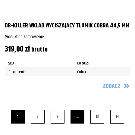
DB-KILLER WKŁAD WYCISZAJĄCY TŁUMIK COBRA 44,5 MM
Produkt na zamówienie
319,00
zł
brutto
SKU:
CO-9021
Producent:
Cobra
ZOBACZ
1
2
3
…
13
14