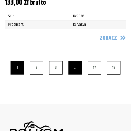
133,00
zł
brutto
SKU:
KY9056
Producent:
Kuryakyn
ZOBACZ
1
2
3
…
17
18