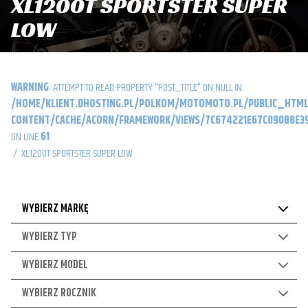
XL1200T SPORTSTER SUPER
LOW
WARNING
: ATTEMPT TO READ PROPERTY "POST_TITLE" ON NULL IN
/HOME/KLIENT.DHOSTING.PL/POLKOM/MOTOMOTO.PL/PUBLIC_HTML
CONTENT/CACHE/ACORN/FRAMEWORK/VIEWS/7C674221E67C090B8E39
ON LINE
61
/
XL1200T SPORTSTER SUPER LOW
WYBIERZ MARKĘ
WYBIERZ TYP
WYBIERZ MODEL
WYBIERZ ROCZNIK