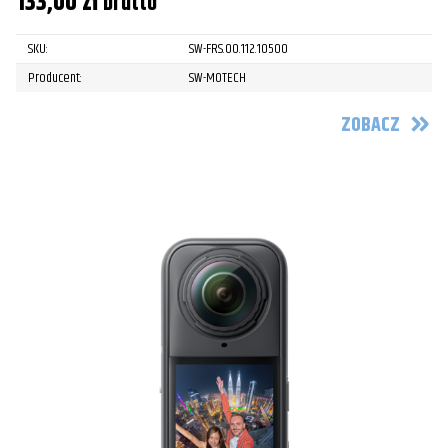
133,00
zł
brutto
SKU:
SW-FRS.00.112.10500
Producent:
SW-MOTECH
ZOBACZ