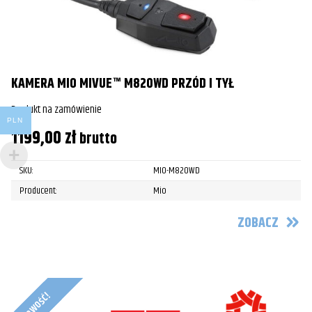
KAMERA MIO MIVUE™ M820WD PRZÓD I TYŁ
Produkt na zamówienie
PLN
1199,00
zł
brutto
SKU:
MIO-M820WD
Producent:
Mio
ZOBACZ
Nowość!