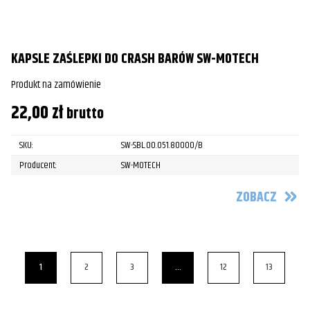
KAPSLE ZAŚLEPKI DO CRASH BARÓW SW-MOTECH
Produkt na zamówienie
22,00
zł
brutto
SKU:
SW-SBL.00.051.80000/B
Producent:
SW-MOTECH
ZOBACZ
1
2
3
…
12
13