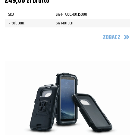
249,00
zł
brutto
SKU:
SW-HTA.00.401.15000
Producent:
SW-MOTECH
ZOBACZ