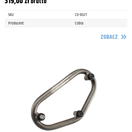
319,00
zł
brutto
SKU:
CO-9027
Producent:
Cobra
ZOBACZ