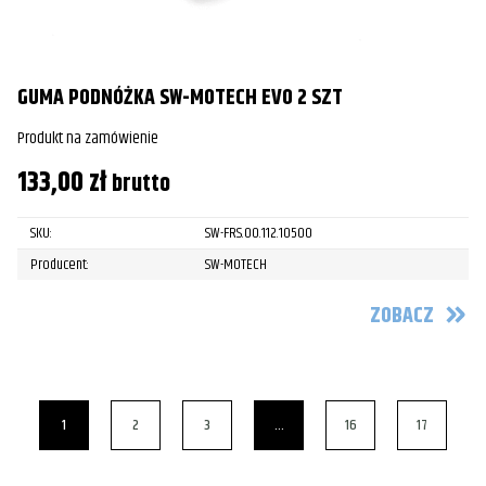
GUMA PODNÓŻKA SW-MOTECH EVO 2 SZT
Produkt na zamówienie
133,00
zł
brutto
SKU:
SW-FRS.00.112.10500
Producent:
SW-MOTECH
ZOBACZ
1
2
3
…
16
17