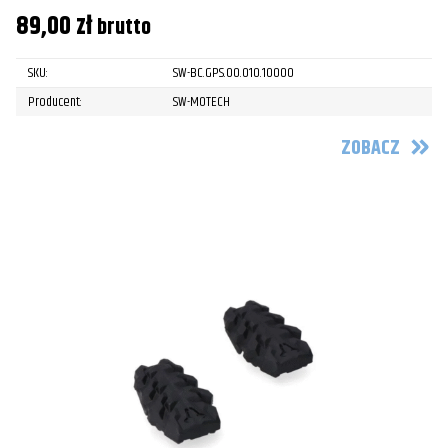
89,00
zł
brutto
SKU:
SW-BC.GPS.00.010.10000
Producent:
SW-MOTECH
ZOBACZ