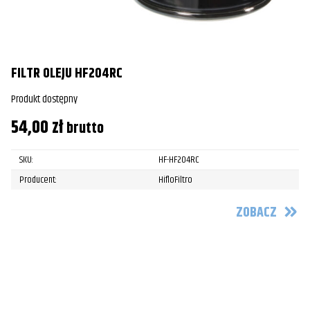
FILTR OLEJU HF204RC
Produkt dostępny
54,00
zł
brutto
SKU:
HF-HF204RC
Producent:
HifloFiltro
ZOBACZ