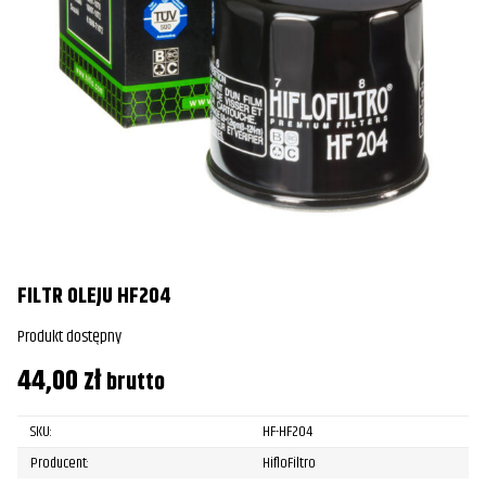
FILTR OLEJU HF204
Produkt dostępny
44,00
zł
brutto
SKU:
HF-HF204
Producent:
HifloFiltro