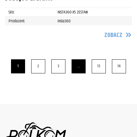
SKU:
INSTA360-X5 ZESTAW
Producent:
Insta360
ZOBACZ
1
2
3
…
13
14