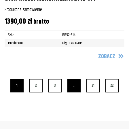
Produkt na zamówienie
1390,00
zł
brutto
SKU:
BB52-614
Producent:
Big Bike Parts
ZOBACZ
1
2
3
…
21
22