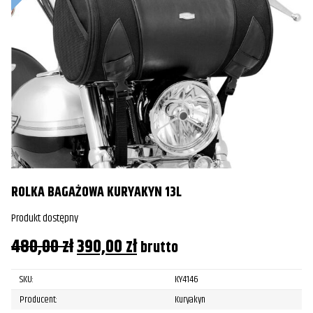
ROLKA BAGAŻOWA KURYAKYN 13L
Produkt dostępny
Pierwotna
Aktualna
480,00
zł
390,00
zł
brutto
cena
cena
SKU:
KY4146
wynosiła:
wynosi:
Producent:
Kuryakyn
480,00 zł.
390,00 zł.