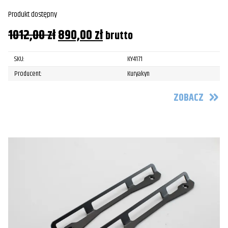
Produkt dostępny
Pierwotna
Aktualna
1012,00
zł
890,00
zł
brutto
cena
cena
SKU:
KY4171
wynosiła:
wynosi:
Producent:
Kuryakyn
1012,00 zł.
890,00 zł.
ZOBACZ