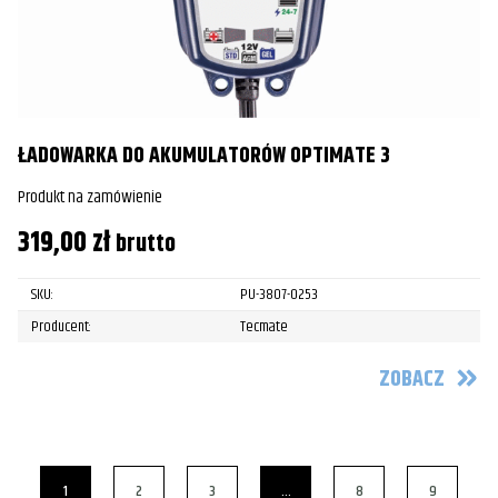
ŁADOWARKA DO AKUMULATORÓW OPTIMATE 3
Produkt na zamówienie
319,00
zł
brutto
SKU:
PU-3807-0253
Producent:
Tecmate
ZOBACZ
1
2
3
…
8
9