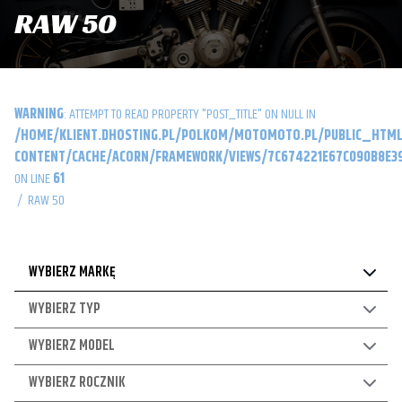
RAW 50
WARNING
: ATTEMPT TO READ PROPERTY "POST_TITLE" ON NULL IN
/HOME/KLIENT.DHOSTING.PL/POLKOM/MOTOMOTO.PL/PUBLIC_HTML
CONTENT/CACHE/ACORN/FRAMEWORK/VIEWS/7C674221E67C090B8E39
ON LINE
61
/
RAW 50
WYBIERZ MARKĘ
WYBIERZ TYP
WYBIERZ MODEL
WYBIERZ ROCZNIK