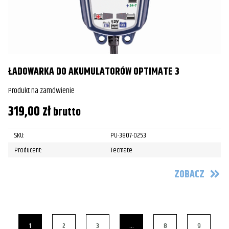
ŁADOWARKA DO AKUMULATORÓW OPTIMATE 3
Produkt na zamówienie
319,00
zł
brutto
SKU:
PU-3807-0253
Producent:
Tecmate
ZOBACZ
1
2
3
…
8
9