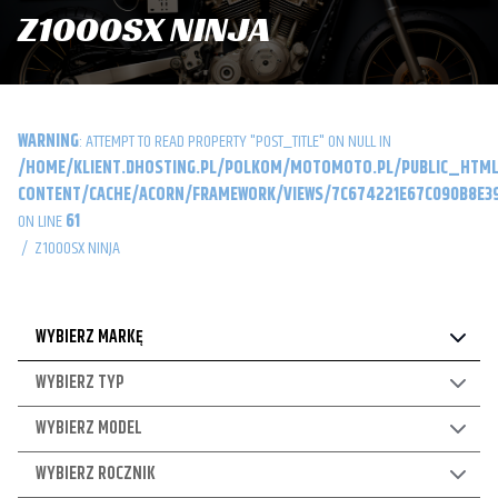
Z1000SX NINJA
WARNING
: ATTEMPT TO READ PROPERTY "POST_TITLE" ON NULL IN
/HOME/KLIENT.DHOSTING.PL/POLKOM/MOTOMOTO.PL/PUBLIC_HTML
CONTENT/CACHE/ACORN/FRAMEWORK/VIEWS/7C674221E67C090B8E39
ON LINE
61
/
Z1000SX NINJA
WYBIERZ MARKĘ
WYBIERZ TYP
WYBIERZ MODEL
WYBIERZ ROCZNIK