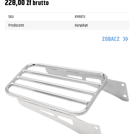
228,00
zł
brutto
SKU:
KY8813
Producent:
Kuryakyn
ZOBACZ