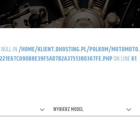
 NULL IN
/HOME/KLIENT.DHOSTING.PL/POLKOM/MOTOMOTO
21E67C090B8E39F5AD7B2A3751380367FE.PHP
ON LINE
61
WYBIERZ MODEL