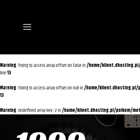
Warning
: Trying to access array offset on false in
/home/klient.dhosting.p
line
13
Warning
: Trying to access array offset on null in
/home/klient.dhosting.pl
13
Warning
: Undefined array key -2 in
/home/klient.dhosting.pl/polkom/m