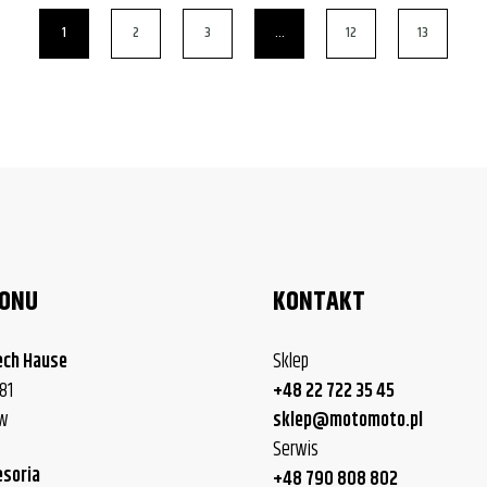
1
2
3
…
12
13
LONU
KONTAKT
ech Hause
Sklep
81
+48 22 722 35 45
ew
sklep@motomoto.pl
Serwis
esoria
+48 790 808 802