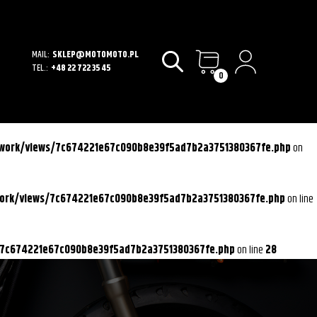
MAIL:
SKLEP@MOTOMOTO.PL
TEL.:
+48 22 722 35 45
0
ework/views/7c674221e67c090b8e39f5ad7b2a3751380367fe.php
on
work/views/7c674221e67c090b8e39f5ad7b2a3751380367fe.php
on line
/7c674221e67c090b8e39f5ad7b2a3751380367fe.php
on line
28