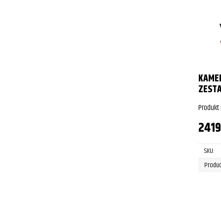
KAMER
ZEST
Produkt
241
SKU:
Produc