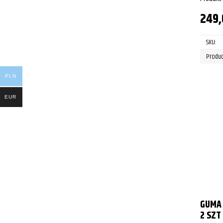
249
SKU:
Produc
PLN
EUR
GUMA
2 SZT