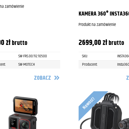
 na zamówienie
KAMERA 360° INSTA36
Produkt na zamówienie
00
zł
2699,00
zł
brutto
brutto
SW-FRS.00.112.10500
SKU:
INSTA36
ent:
SW-MOTECH
Producent:
Insta36
ZOBACZ
Z
Nowość!