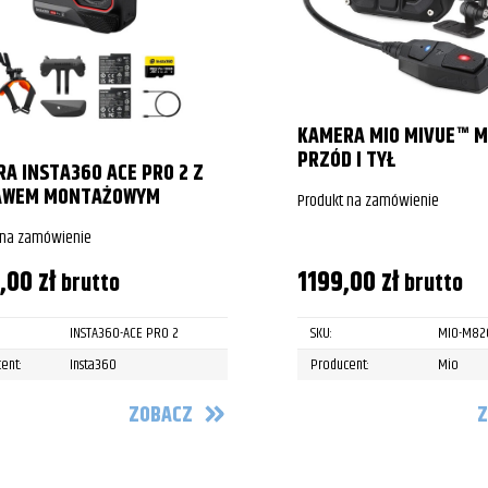
KAMERA MIO MIVUE™ 
PRZÓD I TYŁ
A INSTA360 ACE PRO 2 Z
AWEM MONTAŻOWYM
Produkt na zamówienie
 na zamówienie
9,00
zł
1199,00
zł
brutto
brutto
INSTA360-ACE PRO 2
SKU:
MIO-M8
ent:
Insta360
Producent:
Mio
ZOBACZ
Z