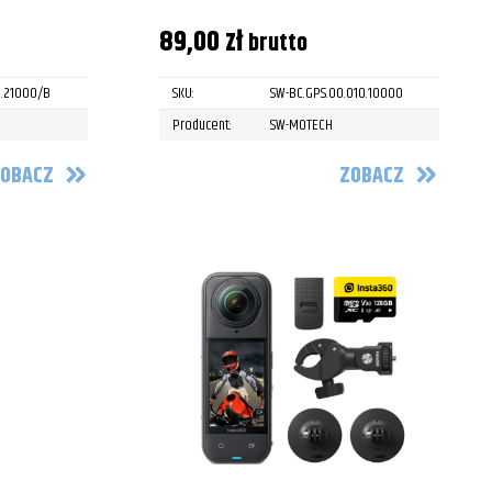
89,00
zł
brutto
6.21000/B
SKU:
SW-BC.GPS.00.010.10000
Producent:
SW-MOTECH
OBACZ
ZOBACZ