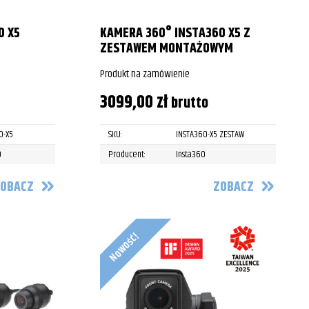
0 X5
KAMERA 360° INSTA360 X5 Z
ZESTAWEM MONTAŻOWYM
Produkt na zamówienie
3099,00
zł
brutto
0-X5
SKU:
INSTA360-X5 ZESTAW
0
Producent:
Insta360
OBACZ
ZOBACZ
Nowość!