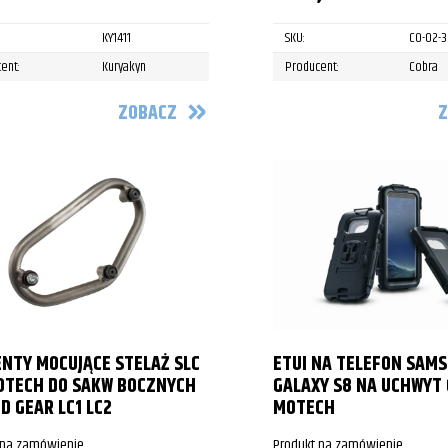
KY1411
SKU:
CO-02-
ent:
Kuryakyn
Producent:
Cobra
ZOBACZ
Z
NTY MOCUJĄCE STELAŻ SLC
ETUI NA TELEFON SAM
OTECH DO SAKW BOCZNYCH
GALAXY S8 NA UCHWYT 
D GEAR LC1 LC2
MOTECH
 na zamówienie
Produkt na zamówienie