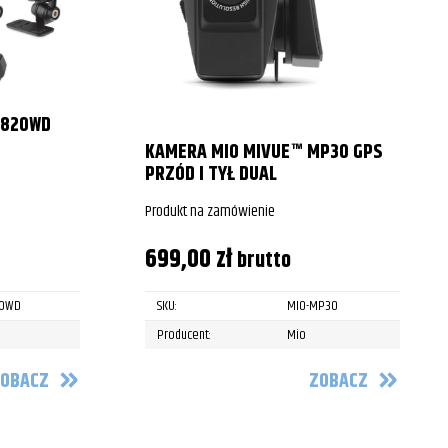
M820WD
KAMERA MIO MIVUE™ MP30 GPS
PRZÓD I TYŁ DUAL
Produkt na zamówienie
699,00
zł
brutto
20WD
SKU:
MIO-MP30
Producent:
Mio
OBACZ
ZOBACZ