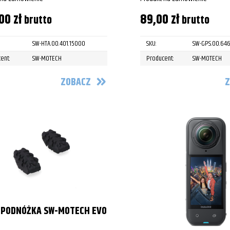
,00
zł
89,00
zł
brutto
brutto
SW-HTA.00.401.15000
SKU:
SW-GPS.00.64
ent:
SW-MOTECH
Producent:
SW-MOTECH
ZOBACZ
Z
 PODNÓŻKA SW-MOTECH EVO