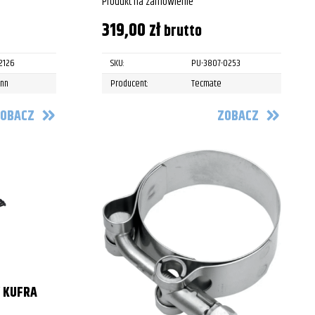
Produkt na zamówienie
319,00
zł
brutto
2126
SKU:
PU-3807-0253
ann
Producent:
Tecmate
OBACZ
ZOBACZ
 KUFRA