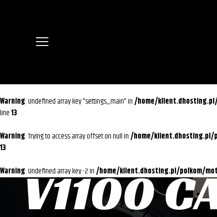
Warning
: Undefined array key "settings_main" in
/home/klient.dhosting.p
line
13
Warning
: Trying to access array offset on null in
/home/klient.dhosting.pl
13
V1100 C
Warning
: Undefined array key -2 in
/home/klient.dhosting.pl/polkom/m