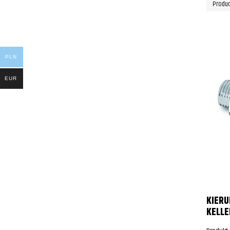
Produc
PLN
EUR
KIER
KELL