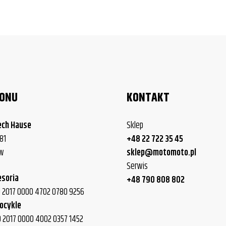
LONU
KONTAKT
ech Hause
Sklep
81
+48 22 722 35 45
ew
sklep@motomoto.pl
Serwis
esoria
+48 790 808 802
40 2017 0000 4702 0780 9256
ocykle
0 2017 0000 4002 0357 1452