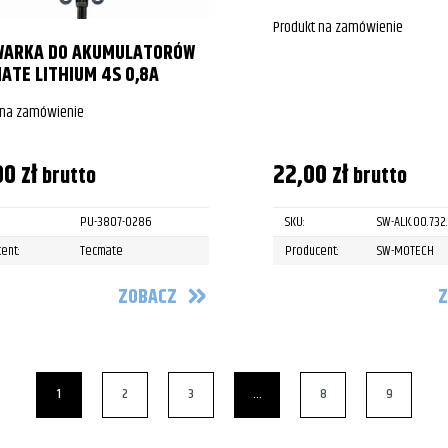
Produkt na zamówienie
WARKA DO AKUMULATORÓW
ATE LITHIUM 4S 0,8A
 na zamówienie
00
zł
22,00
zł
brutto
brutto
PU-3807-0286
SKU:
SW-ALK.00.732
ent:
Tecmate
Producent:
SW-MOTECH
ZOBACZ
Z
1
2
3
…
8
9