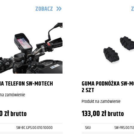
ZOBACZ
Z
NA TELEFON SW-MOTECH
GUMA PODNÓŻKA SW-M
2 SZT
 na zamówienie
Produkt na zamówienie
00
zł
133,00
zł
brutto
brutto
SW-BC.GPS.00.010.10000
SKU:
SW-FRS.00.11