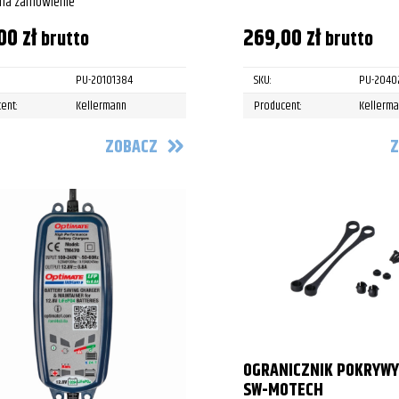
 na zamówienie
,00
zł
269,00
zł
brutto
brutto
PU-20101384
SKU:
PU-2040
ent:
Kellermann
Producent:
Kellerm
ZOBACZ
Z
OGRANICZNIK POKRYWY
SW-MOTECH