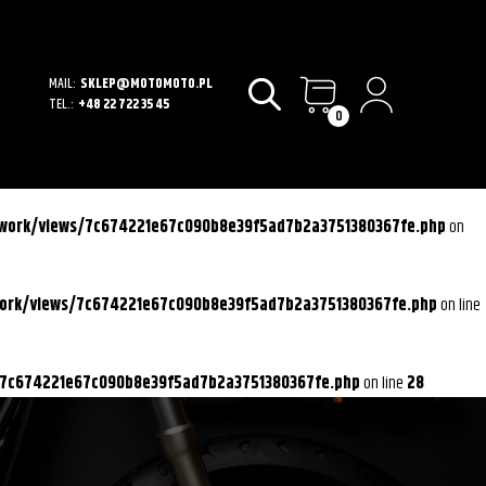
MAIL:
SKLEP@MOTOMOTO.PL
TEL.:
+48 22 722 35 45
0
ework/views/7c674221e67c090b8e39f5ad7b2a3751380367fe.php
on
work/views/7c674221e67c090b8e39f5ad7b2a3751380367fe.php
on line
/7c674221e67c090b8e39f5ad7b2a3751380367fe.php
on line
28