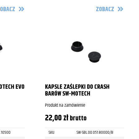
OBACZ
ZOBACZ
OTECH EVO
KAPSLE ZAŚLEPKI DO CRASH
BARÓW SW-MOTECH
Produkt na zamówienie
22,00
zł
brutto
2.10500
SKU:
SW-SBL.00.051.80000/B