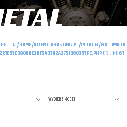
ETAL
 NULL IN
/HOME/KLIENT.DHOSTING.PL/POLKOM/MOTOMOTO
21E67C090B8E39F5AD7B2A3751380367FE.PHP
ON LINE
61
WYBIERZ MODEL