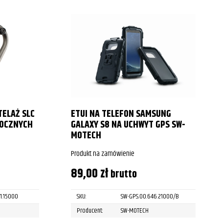
TELAŻ SLC
ETUI NA TELEFON SAMSUNG
BOCZNYCH
GALAXY S8 NA UCHWYT GPS SW-
MOTECH
Produkt na zamówienie
89,00
zł
brutto
1.15000
SKU:
SW-GPS.00.646.21000/B
Producent:
SW-MOTECH