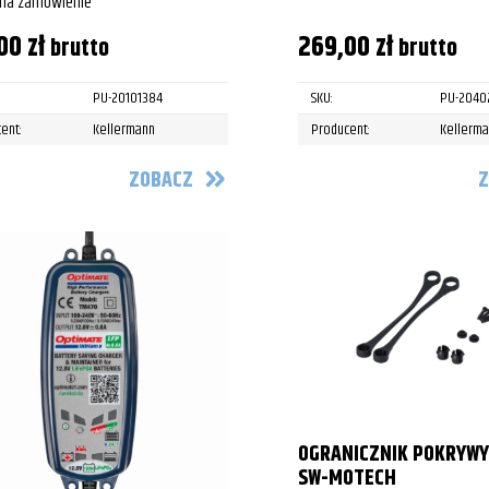
 na zamówienie
,00
zł
269,00
zł
brutto
brutto
PU-20101384
SKU:
PU-2040
ent:
Kellermann
Producent:
Kellerm
ZOBACZ
Z
OGRANICZNIK POKRYWY
SW-MOTECH