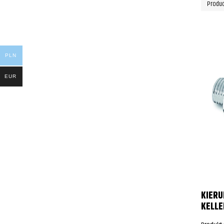
Produc
PLN
EUR
KIER
KELL