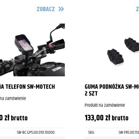
ZOBACZ
Z
NA TELEFON SW-MOTECH
GUMA PODNÓŻKA SW-M
2 SZT
 na zamówienie
Produkt na zamówienie
00
zł
133,00
zł
brutto
brutto
SW-BC.GPS.00.010.10000
SKU:
SW-FRS.00.11