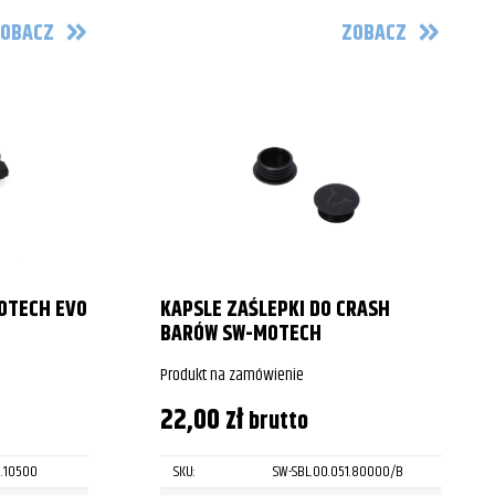
OBACZ
ZOBACZ
OTECH EVO
KAPSLE ZAŚLEPKI DO CRASH
BARÓW SW-MOTECH
Produkt na zamówienie
22,00
zł
brutto
2.10500
SKU:
SW-SBL.00.051.80000/B