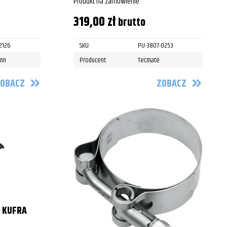
Produkt na zamówienie
319,00
zł
brutto
2126
SKU:
PU-3807-0253
ann
Producent:
Tecmate
OBACZ
ZOBACZ
 KUFRA