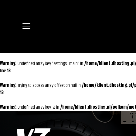
Warning
: Undefined array key "settings_main" in
/home/klient.dhosting.p
line
13
Warning
: Trying to access array offset on null in
/home/klient.dhosting.pl
13
Warning
: Undefined array key -2 in
/home/klient.dhosting.pl/polkom/m