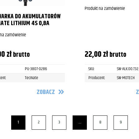
Produkt na zamówienie
WARKA DO AKUMULATORÓW
ATE LITHIUM 4S 0,8A
 na zamówienie
00
zł
22,00
zł
brutto
brutto
PU-3807-0286
SKU:
SW-ALK.00.732
ent:
Tecmate
Producent:
SW-MOTECH
ZOBACZ
Z
1
2
3
…
8
9