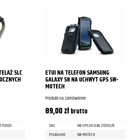
TELAŻ SLC
ETUI NA TELEFON SAMSUNG
BOCZNYCH
GALAXY S8 NA UCHWYT GPS SW-
MOTECH
Produkt na zamówienie
89,00
zł
brutto
1.15000
SKU:
SW-GPS.00.646.21000/B
Producent:
SW-MOTECH