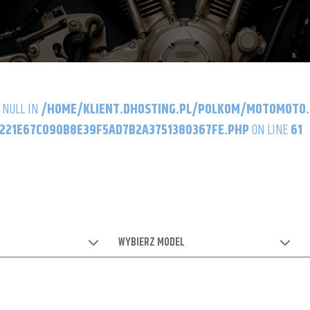
 NULL IN
/HOME/KLIENT.DHOSTING.PL/POLKOM/MOTOMOTO
21E67C090B8E39F5AD7B2A3751380367FE.PHP
ON LINE
61
WYBIERZ MODEL