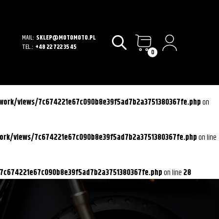
MAIL:
SKLEP@MOTOMOTO.PL
TEL.:
+48 22 722 35 45
0
ework/views/7c674221e67c090b8e39f5ad7b2a3751380367fe.php
on
work/views/7c674221e67c090b8e39f5ad7b2a3751380367fe.php
on line
/7c674221e67c090b8e39f5ad7b2a3751380367fe.php
on line
28