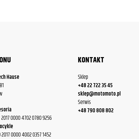
LONU
KONTAKT
ech Hause
Sklep
81
+48 22 722 35 45
ew
sklep@motomoto.pl
Serwis
esoria
+48 790 808 802
40 2017 0000 4702 0780 9256
ocykle
0 2017 0000 4002 0357 1452