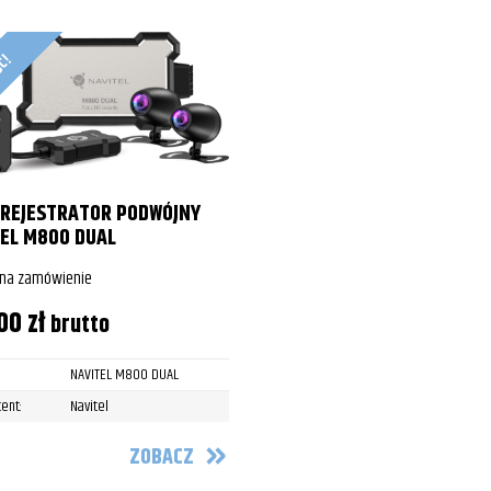
ść!
REJESTRATOR PODWÓJNY
EL M800 DUAL
 na zamówienie
,00
zł
brutto
NAVITEL M800 DUAL
ent:
Navitel
ZOBACZ