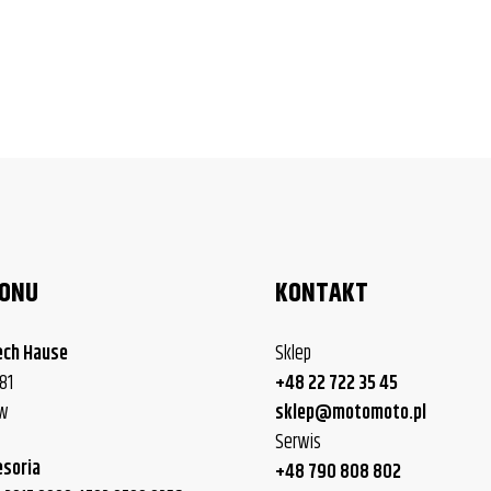
LONU
KONTAKT
ech Hause
Sklep
81
+48 22 722 35 45
ew
sklep@motomoto.pl
Serwis
esoria
+48 790 808 802