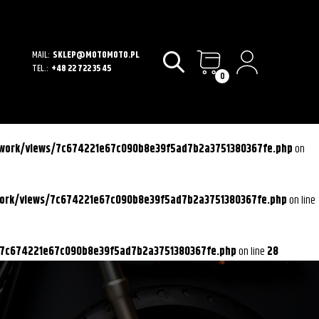
MAIL:
SKLEP@MOTOMOTO.PL
TEL.:
+48 22 722 35 45
0
ework/views/7c674221e67c090b8e39f5ad7b2a3751380367fe.php
on
work/views/7c674221e67c090b8e39f5ad7b2a3751380367fe.php
on line
/7c674221e67c090b8e39f5ad7b2a3751380367fe.php
on line
28