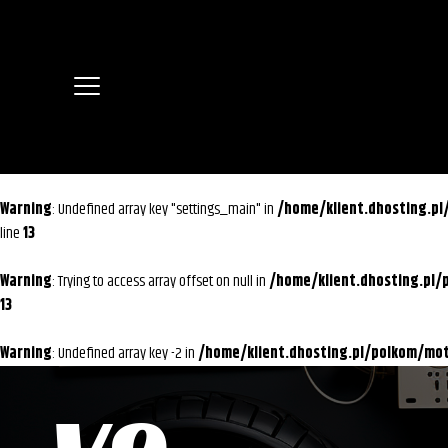
Warning
: Undefined array key "settings_main" in
/home/klient.dhosting.p
line
13
Warning
: Trying to access array offset on null in
/home/klient.dhosting.pl
13
Warning
: Undefined array key -2 in
/home/klient.dhosting.pl/polkom/m