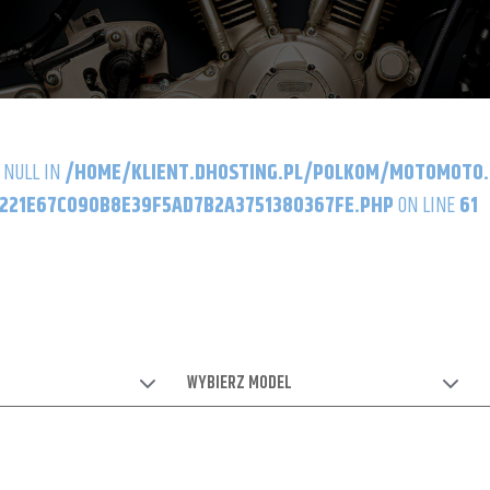
 NULL IN
/HOME/KLIENT.DHOSTING.PL/POLKOM/MOTOMOTO
21E67C090B8E39F5AD7B2A3751380367FE.PHP
ON LINE
61
WYBIERZ MODEL