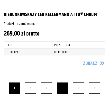
KIERUNKOWSKAZY LED KELLERMANN ATTO® CHROM
Produkt na zamówienie
269,00
zł
brutto
SKU:
PU-20101384
Producent:
Kellermann
ZOBACZ
1
2
3
…
8
9