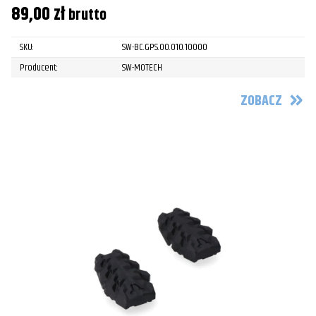
89,00
zł
brutto
SKU:
SW-BC.GPS.00.010.10000
Producent:
SW-MOTECH
ZOBACZ