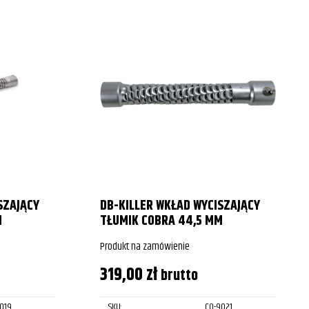
SZAJĄCY
DB-KILLER WKŁAD WYCISZAJĄCY
M
TŁUMIK COBRA 44,5 MM
Produkt na zamówienie
319,00
zł
brutto
019
SKU:
CO-9021