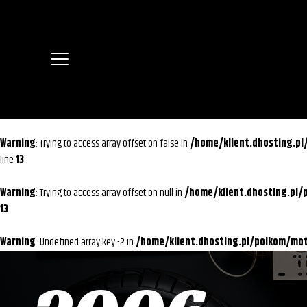
Warning
: Trying to access array offset on false in
/home/klient.dhosting.p
line
13
Warning
: Trying to access array offset on null in
/home/klient.dhosting.pl
13
Warning
: Undefined array key -2 in
/home/klient.dhosting.pl/polkom/m