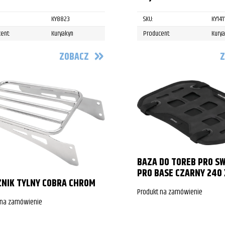
KY8823
SKU:
KY141
ent:
Kuryakyn
Producent:
Kury
ZOBACZ
Z
BAZA DO TOREB PRO S
PRO BASE CZARNY 240 
NIK TYLNY COBRA CHROM
Produkt na zamówienie
 na zamówienie