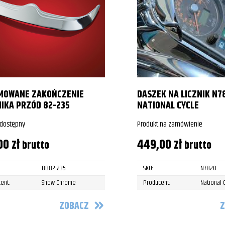
MOWANE ZAKOŃCZENIE
DASZEK NA LICZNIK N7
IKA PRZÓD 82-235
NATIONAL CYCLE
 dostępny
Produkt na zamówienie
00
zł
449,00
zł
brutto
brutto
BB82-235
SKU:
N7820
ent:
Show Chrome
Producent:
National 
ZOBACZ
Z