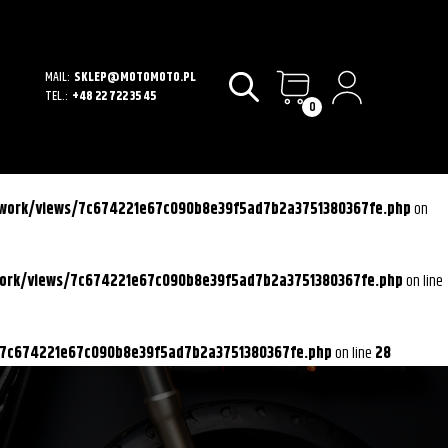
MAIL:
SKLEP@MOTOMOTO.PL
TEL.:
+48 22 722 35 45
0
ework/views/7c674221e67c090b8e39f5ad7b2a3751380367fe.php
on
work/views/7c674221e67c090b8e39f5ad7b2a3751380367fe.php
on line
/7c674221e67c090b8e39f5ad7b2a3751380367fe.php
on line
28