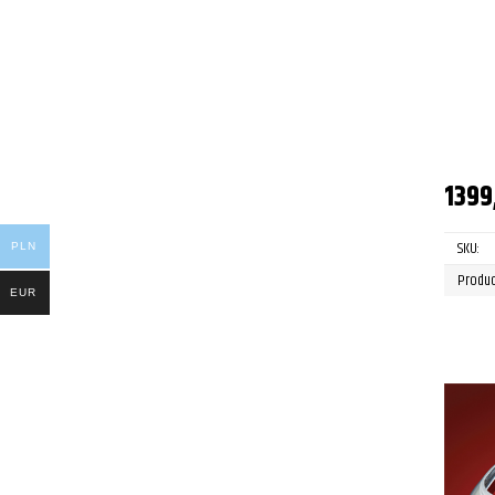
1399
SKU:
PLN
Produc
EUR