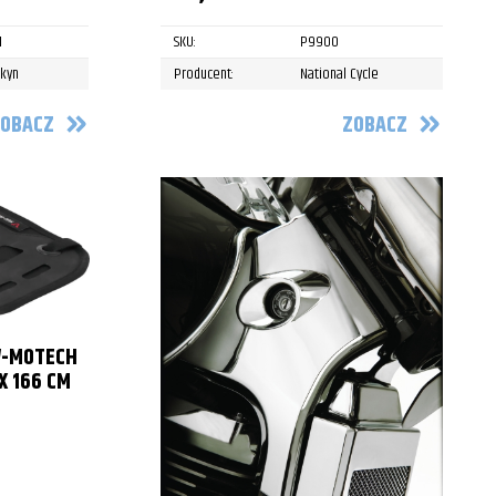
1
SKU:
P9900
akyn
Producent:
National Cycle
OBACZ
ZOBACZ
W-MOTECH
X 166 CM