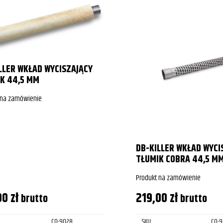
LLER WKŁAD WYCISZAJĄCY
K 44,5 MM
 na zamówienie
DB-KILLER WKŁAD WYCI
TŁUMIK COBRA 44,5 M
Produkt na zamówienie
00
zł
219,00
zł
brutto
brutto
CO-9028
SKU:
CO-9