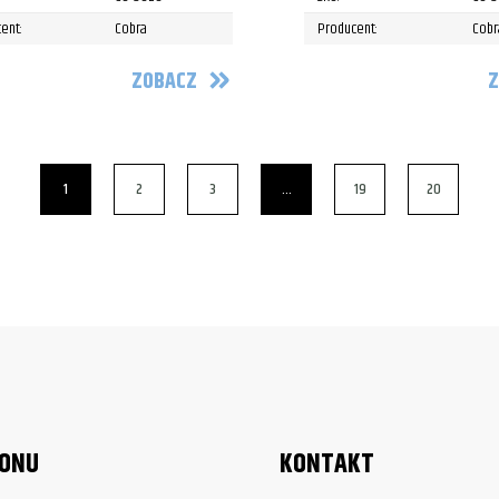
ent:
Cobra
Producent:
Cobr
ZOBACZ
Z
1
2
3
…
19
20
LONU
KONTAKT