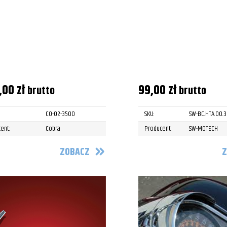
,00
zł
99,00
zł
brutto
brutto
CO-02-3500
SKU:
SW-BC.HTA.00.
ent:
Cobra
Producent:
SW-MOTECH
ZOBACZ
Z