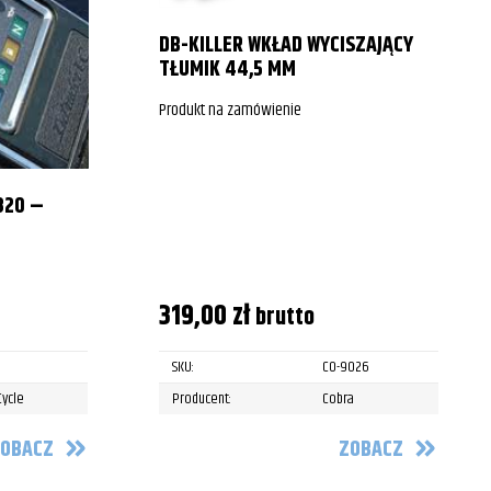
DB-KILLER WKŁAD WYCISZAJĄCY
TŁUMIK 44,5 MM
Produkt na zamówienie
820 –
319,00
zł
brutto
SKU:
CO-9026
Cycle
Producent:
Cobra
OBACZ
ZOBACZ