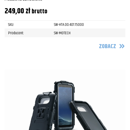
249,00
zł
brutto
SKU:
SW-HTA.00.401.15000
Producent:
SW-MOTECH
ZOBACZ