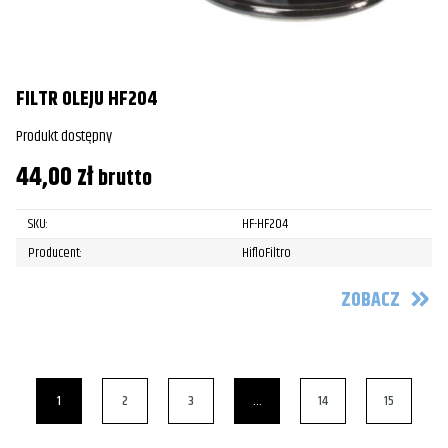
FILTR OLEJU HF204
Produkt dostępny
44,00
zł
brutto
SKU:
HF-HF204
Producent:
HifloFiltro
ZOBACZ
1
2
3
…
14
15