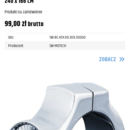
240 X 166 CM
Produkt na zamówienie
99,00
zł
brutto
SKU:
SW-BC.HTA.00.309.30000
Producent:
SW-MOTECH
ZOBACZ