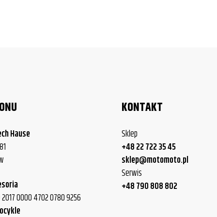
LONU
KONTAKT
ech Hause
Sklep
81
+48 22 722 35 45
ew
sklep@motomoto.pl
Serwis
esoria
+48 790 808 802
40 2017 0000 4702 0780 9256
ocykle