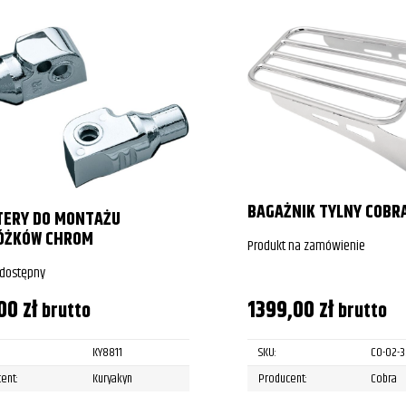
BAGAŻNIK TYLNY COBR
TERY DO MONTAŻU
ÓŻKÓW CHROM
Produkt na zamówienie
 dostępny
,00
zł
1399,00
zł
brutto
brutto
KY8811
SKU:
CO-02-
ent:
Kuryakyn
Producent:
Cobra