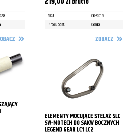
219,00
zł
brutto
028
SKU:
CO-9019
a
Producent:
Cobra
OBACZ
ZOBACZ
SZAJĄCY
M
ELEMENTY MOCUJĄCE STELAŻ SLC
SW-MOTECH DO SAKW BOCZNYCH
LEGEND GEAR LC1 LC2