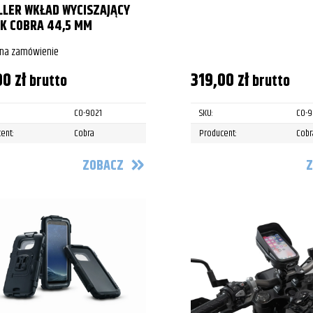
LLER WKŁAD WYCISZAJĄCY
K COBRA 44,5 MM
 na zamówienie
00
zł
319,00
zł
brutto
brutto
CO-9021
SKU:
CO-9
ent:
Cobra
Producent:
Cobr
ZOBACZ
Z