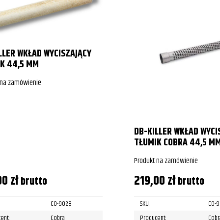
LLER WKŁAD WYCISZAJĄCY
K 44,5 MM
 na zamówienie
DB-KILLER WKŁAD WYCI
TŁUMIK COBRA 44,5 M
Produkt na zamówienie
00
zł
219,00
zł
brutto
brutto
CO-9028
SKU:
CO-9
ent:
Cobra
Producent:
Cobr