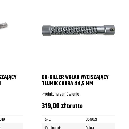
SZAJĄCY
DB-KILLER WKŁAD WYCISZAJĄCY
M
TŁUMIK COBRA 44,5 MM
Produkt na zamówienie
319,00
zł
brutto
019
SKU:
CO-9021
a
Producent:
Cobra