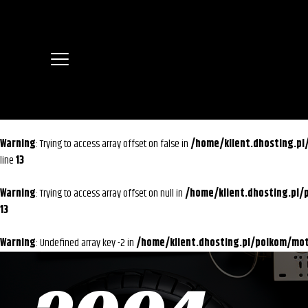
Warning
: Trying to access array offset on false in
/home/klient.dhosting.p
line
13
Warning
: Trying to access array offset on null in
/home/klient.dhosting.pl
13
Warning
: Undefined array key -2 in
/home/klient.dhosting.pl/polkom/m