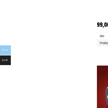
99,
SKU:
Produc
PLN
EUR