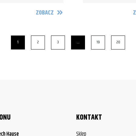
ZOBACZ
Z
1
2
3
…
19
20
LONU
KONTAKT
ech Hause
Sklep