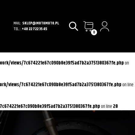
MAIL:
SKLEP@MOTOMOTO.PL
TEL.:
+48 22 722 35 45
0
ework/views/7c674221e67c090b8e39f5ad7b2a3751380367fe.php
on
work/views/7c674221e67c090b8e39f5ad7b2a3751380367fe.php
on line
/7c674221e67c090b8e39f5ad7b2a3751380367fe.php
on line
28