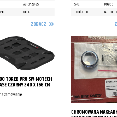
AB-CT12B-BS
SKU:
P9900
ent:
Unibat
Producent:
National 
ZOBACZ
Z
DO TOREB PRO SW-MOTECH
ASE CZARNY 240 X 166 CM
 na zamówienie
CHROMOWANA NAKŁAD