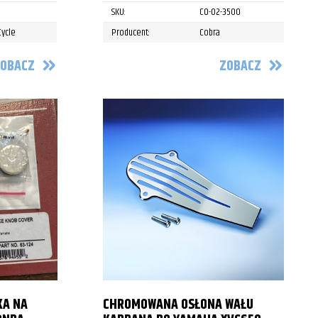
SKU:
CO-02-3500
Cycle
Producent:
Cobra
OBACZ
ZOBACZ
KA NA
CHROMOWANA OSŁONA WAŁU