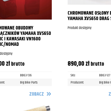
CHROMOWANE OSŁONY 
YAMAHA XVS650 DRAG 
MOWANE OBUDOWY
Produkt dostępny
ŁĄCZNIKÓW YAMAHA XVS650
IC I KAWASAKI VN1600
SIC/NOMAD
 dostępny
,00
zł
890,00
zł
brutto
brutto
BB63-136
SKU:
BB63-127
ent:
Big Bike Parts
Producent:
Big Bike 
ZOBACZ
Z