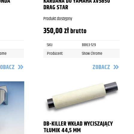
ONDA
KARDANA DO YAMAHA XVS650
DRAG STAR
Produkt dostępny
350,00
zł
brutto
4
SKU:
BB63-129
rome
Producent:
Show Chrome
OBACZ
ZOBACZ
DB-KILLER WKŁAD WYCISZAJĄCY
TŁUMIK 44,5 MM