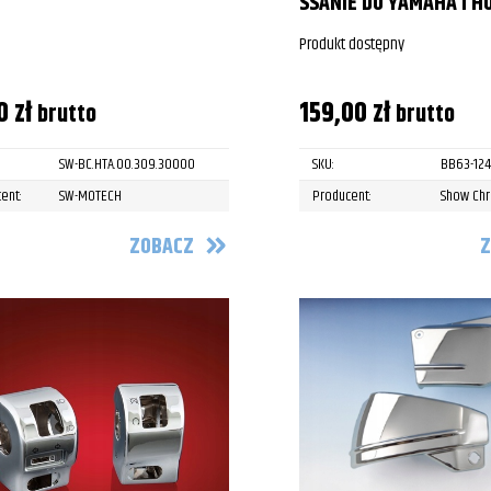
SSANIE DO YAMAHA I H
Produkt dostępny
00
zł
159,00
zł
brutto
brutto
SW-BC.HTA.00.309.30000
SKU:
BB63-12
ent:
SW-MOTECH
Producent:
Show Ch
ZOBACZ
Z