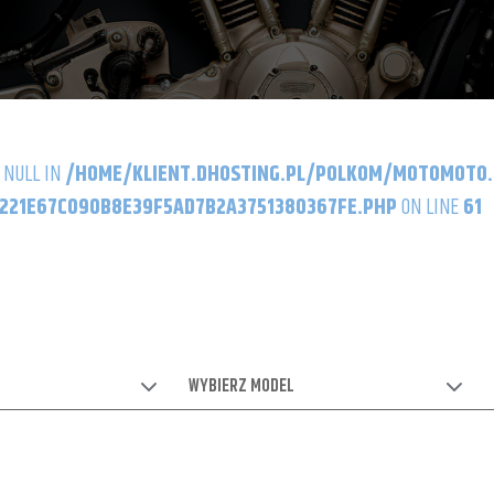
 NULL IN
/HOME/KLIENT.DHOSTING.PL/POLKOM/MOTOMOTO
21E67C090B8E39F5AD7B2A3751380367FE.PHP
ON LINE
61
WYBIERZ MODEL