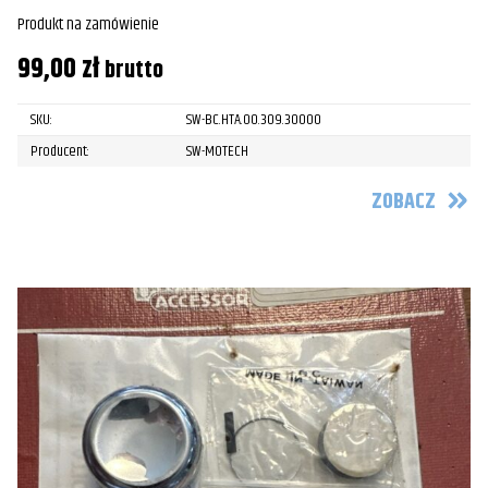
Produkt na zamówienie
99,00
zł
brutto
SKU:
SW-BC.HTA.00.309.30000
Producent:
SW-MOTECH
ZOBACZ