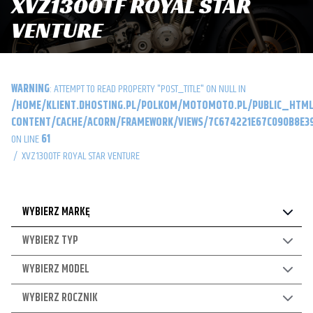
XVZ1300TF ROYAL STAR
VENTURE
WARNING
: ATTEMPT TO READ PROPERTY "POST_TITLE" ON NULL IN
/HOME/KLIENT.DHOSTING.PL/POLKOM/MOTOMOTO.PL/PUBLIC_HTML
CONTENT/CACHE/ACORN/FRAMEWORK/VIEWS/7C674221E67C090B8E39
ON LINE
61
/
XVZ1300TF ROYAL STAR VENTURE
WYBIERZ MARKĘ
WYBIERZ TYP
WYBIERZ MODEL
WYBIERZ ROCZNIK