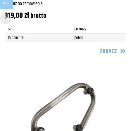
Produkt na zamówienie
PLN
319,00
zł
brutto
SKU:
CO-9027
Producent:
Cobra
ZOBACZ