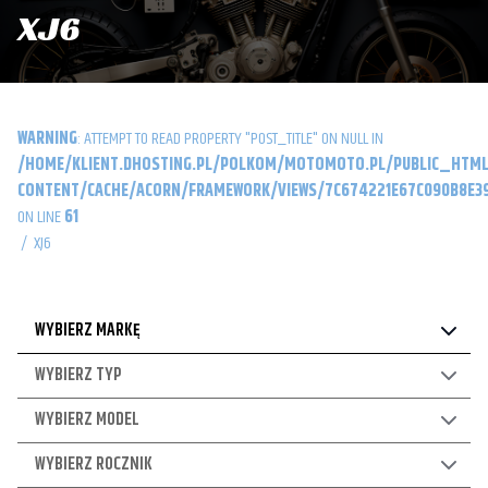
XJ6
WARNING
: ATTEMPT TO READ PROPERTY "POST_TITLE" ON NULL IN
/HOME/KLIENT.DHOSTING.PL/POLKOM/MOTOMOTO.PL/PUBLIC_HTML
CONTENT/CACHE/ACORN/FRAMEWORK/VIEWS/7C674221E67C090B8E39
ON LINE
61
/
XJ6
WYBIERZ MARKĘ
WYBIERZ TYP
WYBIERZ MODEL
WYBIERZ ROCZNIK