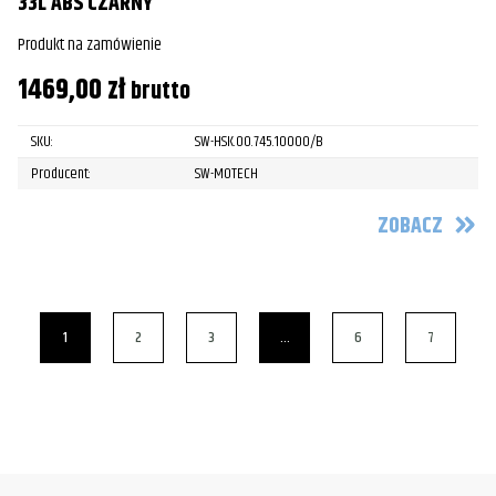
33L ABS CZARNY
Produkt na zamówienie
1469,00
zł
brutto
SKU:
SW-HSK.00.745.10000/B
Producent:
SW-MOTECH
ZOBACZ
1
2
3
…
6
7