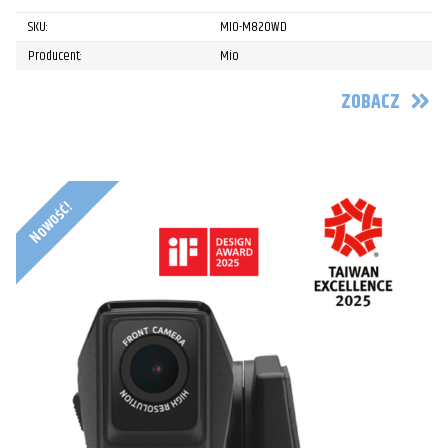
SKU:
MIO-M820WD
Producent:
Mio
ZOBACZ
Nowość!