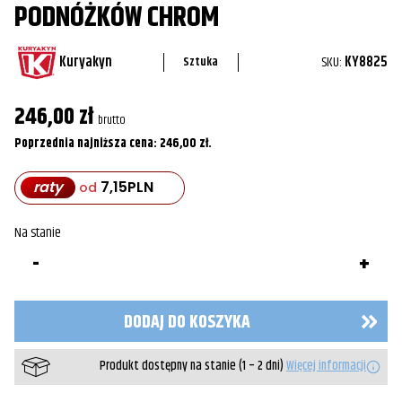
PODNÓŻKÓW CHROM
Kuryakyn
SKU:
KY8825
Sztuka
246,00
zł
brutto
Poprzednia najniższa cena:
246,00
zł
.
raty
7,15
PLN
od
Na stanie
ilość
Adaptery
do
montażu
podnóżków
DODAJ DO KOSZYKA
Chrom
Produkt dostępny na stanie (1 – 2 dni)
Więcej informacji