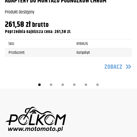
ADAPTERY DO MONTAŻU PODNÓŻKÓW CHROM
Pr
Produkt dostępny
1
261,58
zł
Po
brutto
Poprzednia najniższa cena:
261,58
zł
.
SKU:
KY8826
Producent:
Kuryakyn
ZOBACZ