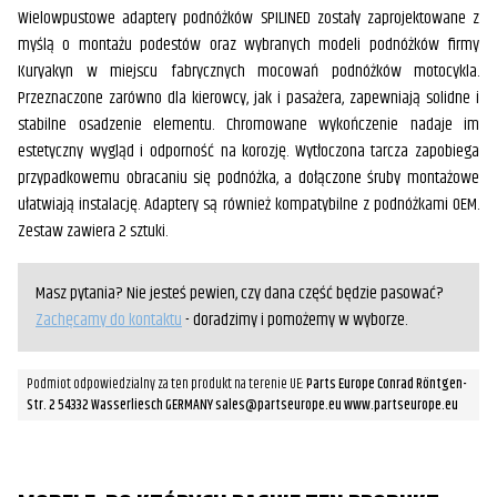
Wielowpustowe adaptery podnóżków SPILINED zostały zaprojektowane z
myślą o montażu podestów oraz wybranych modeli podnóżków firmy
Kuryakyn w miejscu fabrycznych mocowań podnóżków motocykla.
Przeznaczone zarówno dla kierowcy, jak i pasażera, zapewniają solidne i
stabilne osadzenie elementu. Chromowane wykończenie nadaje im
estetyczny wygląd i odporność na korozję. Wytłoczona tarcza zapobiega
przypadkowemu obracaniu się podnóżka, a dołączone śruby montażowe
ułatwiają instalację. Adaptery są również kompatybilne z podnóżkami OEM.
Zestaw zawiera 2 sztuki.
Masz pytania? Nie jesteś pewien, czy dana część będzie pasować?
Zachęcamy do kontaktu
- doradzimy i pomożemy w wyborze.
Podmiot odpowiedzialny za ten produkt na terenie UE:
Parts Europe Conrad Röntgen-
Str. 2 54332 Wasserliesch GERMANY sales@partseurope.eu www.partseurope.eu