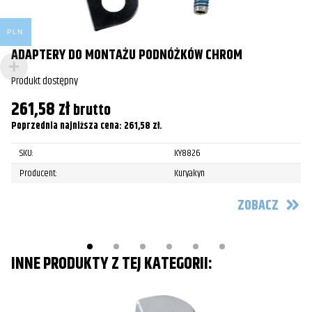
Honda
GL1500C Valkyrie/F6C
2000
A
PLN
ADAPTERY DO MONTAŻU PODNÓŻKÓW CHROM
Honda
GL1500C Valkyrie/F6C
2001
Pr
Produkt dostępny
Honda
GL1500C Valkyrie/F6C
2002
1
261,58
zł
Po
brutto
Honda
GL1500C Valkyrie/F6C
2003
Poprzednia najniższa cena:
261,58
zł
.
Honda
GL1500C Valkyrie Tourer/F6CT
2000
SKU:
KY8826
Honda
GL1500C Valkyrie Tourer/F6CT
2001
Producent:
Kuryakyn
Honda
GL1500C Valkyrie Tourer/F6CT
2002
ZOBACZ
Honda
NRX1800 Valkyrie Rune
2004
INNE PRODUKTY Z TEJ KATEGORII: