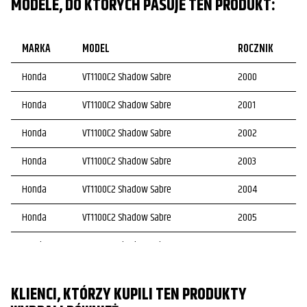
MODELE, DO KTÓRYCH PASUJE TEN PRODUKT:
MARKA
MODEL
ROCZNIK
Honda
VT1100C2 Shadow Sabre
2000
Honda
VT1100C2 Shadow Sabre
2001
Honda
VT1100C2 Shadow Sabre
2002
Honda
VT1100C2 Shadow Sabre
2003
Honda
VT1100C2 Shadow Sabre
2004
Honda
VT1100C2 Shadow Sabre
2005
Honda
VT1100C2 Shadow Sabre
2006
Honda
VT1100C2 Shadow Sabre
2007
KLIENCI, KTÓRZY KUPILI TEN PRODUKTY
Honda
VT1100C Shadow Spirit
1999