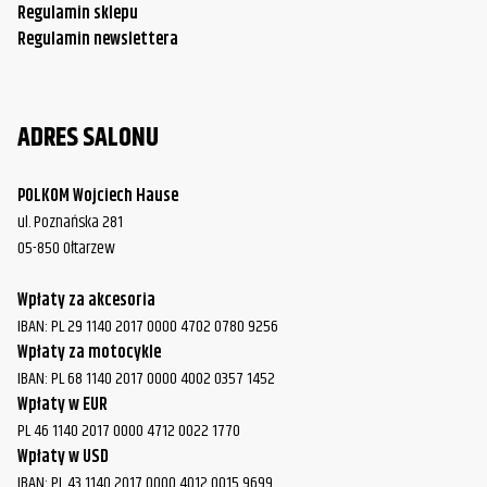
Regulamin sklepu
Harley-
Regulamin newslettera
FLHX/FLHXS Street Glide
2010
Davidson
Harley-
FLHX/FLHXS Street Glide
2011
Davidson
ADRES SALONU
Harley-
FLHX/FLHXS Street Glide
2012
POLKOM Wojciech Hause
Davidson
ul. Poznańska 281
Harley-
05-850 Ołtarzew
FLHX/FLHXS Street Glide
2013
Davidson
Wpłaty za akcesoria
Harley-
IBAN: PL 29 1140 2017 0000 4702 0780 9256
FLHX/FLHXS Street Glide
2014
Davidson
Wpłaty za motocykle
IBAN: PL 68 1140 2017 0000 4002 0357 1452
Harley-
FLHX/FLHXS Street Glide
2015
Wpłaty w EUR
Davidson
PL 46 1140 2017 0000 4712 0022 1770
Wpłaty w USD
Harley-
FLHX/FLHXS Street Glide
2016
IBAN: PL 43 1140 2017 0000 4012 0015 9699
Davidson