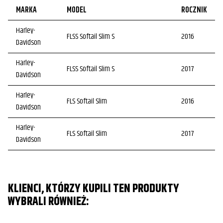
MARKA
MODEL
ROCZNIK
Harley-
FLSS Softail Slim S
2016
Davidson
Harley-
FLSS Softail Slim S
2017
Davidson
Harley-
FLS Softail Slim
2016
Davidson
Harley-
FLS Softail Slim
2017
Davidson
Harley-
FLSTC Heritage Softail Classic
2016
Davidson
KLIENCI, KTÓRZY KUPILI TEN PRODUKTY
Harley-
FLSTC Heritage Softail Classic
2017
WYBRALI RÓWNIEŻ:
Davidson