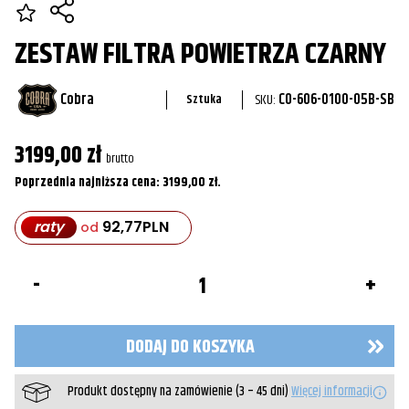
ZESTAW FILTRA POWIETRZA CZARNY
Cobra
SKU:
CO-606-0100-05B-SB
Sztuka
3199,00
zł
brutto
Poprzednia najniższa cena:
3199,00
zł
.
raty
92,77
PLN
od
ilość
Zestaw
filtra
powietrza
Czarny
DODAJ DO KOSZYKA
Produkt dostępny na zamówienie (3 – 45 dni)
Więcej informacji