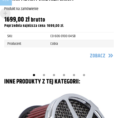
PLN
Harley-
FLSTN Heritage Softail Deluxe
2017
Produkt na zamówienie
Pr
Davidson
1699,00
zł
1
brutto
Harley-
FLHR Road King
2008
Davidson
Poprzednia najniższa cena:
1699,00
zł
.
Po
SKU:
CO-606-0100-04-SB
Harley-
FLHR Road King
2009
Davidson
Producent:
Cobra
Harley-
ZOBACZ
FLHR Road King
2010
Davidson
Harley-
FLHR Road King
2011
Davidson
INNE PRODUKTY Z TEJ KATEGORII:
Harley-
FLHR Road King
2012
Davidson
Harley-
FLHR Road King
2013
Davidson