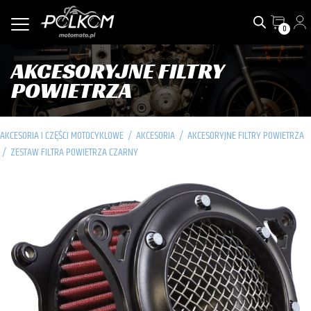
0
AKCESORYJNE FILTRY
POWIETRZA
AKCESORIA I CZĘŚCI MOTOCYKLOWE
/
AKCESORIA
/
AKCESORYJNE FILTRY POWIETRZA
/
ZESTAW FILTRA POWIETRZA CZARNY