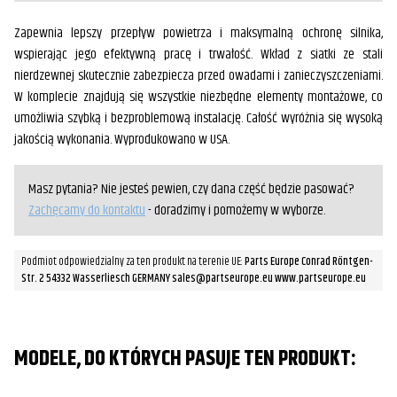
Zapewnia lepszy przepływ powietrza i maksymalną ochronę silnika,
wspierając jego efektywną pracę i trwałość. Wkład z siatki ze stali
nierdzewnej skutecznie zabezpiecza przed owadami i zanieczyszczeniami.
W komplecie znajdują się wszystkie niezbędne elementy montażowe, co
umożliwia szybką i bezproblemową instalację. Całość wyróżnia się wysoką
jakością wykonania. Wyprodukowano w USA.
Masz pytania? Nie jesteś pewien, czy dana część będzie pasować?
Zachęcamy do kontaktu
- doradzimy i pomożemy w wyborze.
Podmiot odpowiedzialny za ten produkt na terenie UE:
Parts Europe Conrad Röntgen-
Str. 2 54332 Wasserliesch GERMANY sales@partseurope.eu www.partseurope.eu
MODELE, DO KTÓRYCH PASUJE TEN PRODUKT: