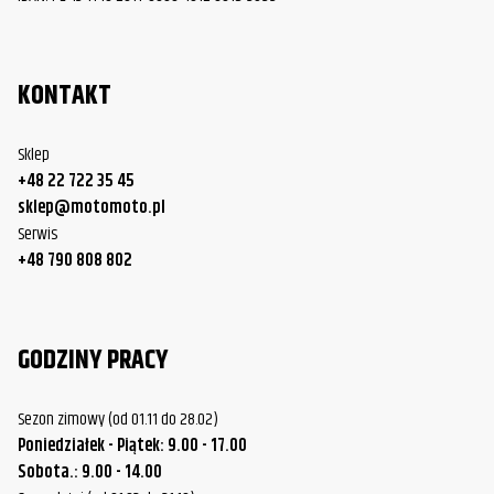
Harley-
FLTR/FLTRK/FLTRU/FLTRX/FLTRXS
2008
Davidson
Road Glide
KONTAKT
Harley-
FLTR/FLTRK/FLTRU/FLTRX/FLTRXS
2009
Davidson
Road Glide
Sklep
+48 22 722 35 45
Harley-
FLTR/FLTRK/FLTRU/FLTRX/FLTRXS
2010
sklep@motomoto.pl
Davidson
Road Glide
Serwis
Harley-
FLTR/FLTRK/FLTRU/FLTRX/FLTRXS
+48 790 808 802
2011
Davidson
Road Glide
Harley-
FLTR/FLTRK/FLTRU/FLTRX/FLTRXS
2012
GODZINY PRACY
Davidson
Road Glide
Harley-
FLTR/FLTRK/FLTRU/FLTRX/FLTRXS
2013
Sezon zimowy (od 01.11 do 28.02)
Davidson
Road Glide
Poniedziałek - Piątek: 9.00 - 17.00
Harley-
FLTR/FLTRK/FLTRU/FLTRX/FLTRXS
Sobota.: 9.00 - 14.00
2015