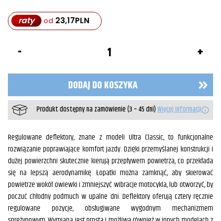
raty
23,17
PLN
od
ilość
Deflektory
boczne
"Airmaster
Dragon
DODAJ DO KOSZYKA
Wing"
Produkt dostępny na zamówienie (3 – 45 dni)
Więcej informacji
Regulowane deflektory, znane z modeli Ultra Classic, to funkcjonalne
rozwiązanie poprawiające komfort jazdy. Dzięki przemyślanej konstrukcji i
dużej powierzchni skutecznie kierują przepływem powietrza, co przekłada
się na lepszą aerodynamikę. Łopatki można zamknąć, aby skierować
powietrze wokół owiewki i zmniejszyć wibracje motocykla, lub otworzyć, by
poczuć chłodny podmuch w upalne dni. Deflektory oferują cztery ręcznie
regulowane pozycje, obsługiwane wygodnym mechanizmem
sprężynowym. Wymiana jest prosta i możliwa również w innych modelach z