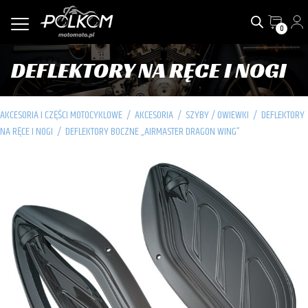
0
DEFLEKTORY NA RĘCE I NOGI
AKCESORIA I CZĘŚCI MOTOCYKLOWE
/
AKCESORIA
/
SZYBY / OWIEWKI
/
DEFLEKTORY
NA RĘCE I NOGI
/
DEFLEKTORY BOCZNE „AIRMASTER DRAGON WING”