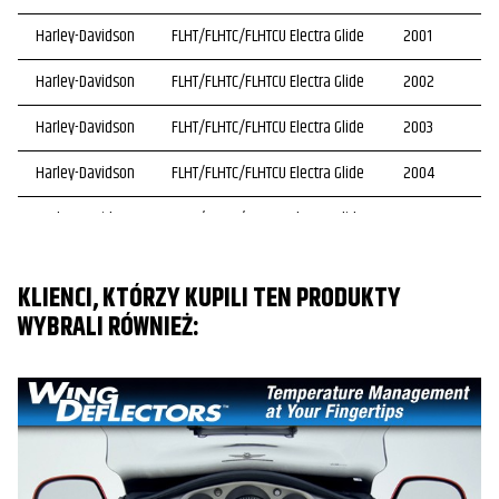
Harley-Davidson
FLHT/FLHTC/FLHTCU Electra Glide
2001
Harley-Davidson
FLHT/FLHTC/FLHTCU Electra Glide
2002
Harley-Davidson
FLHT/FLHTC/FLHTCU Electra Glide
2003
Harley-Davidson
FLHT/FLHTC/FLHTCU Electra Glide
2004
Harley-Davidson
FLHT/FLHTC/FLHTCU Electra Glide
2005
Harley-Davidson
FLHT/FLHTC/FLHTCU Electra Glide
2006
KLIENCI, KTÓRZY KUPILI TEN PRODUKTY
Harley-Davidson
FLHT/FLHTC/FLHTCU Electra Glide
2007
WYBRALI RÓWNIEŻ:
Harley-Davidson
FLHT/FLHTC/FLHTCU Electra Glide
2008
Harley-Davidson
FLHT/FLHTC/FLHTCU Electra Glide
2009
Harley-Davidson
FLHT/FLHTC/FLHTCU Electra Glide
2010
Harley-Davidson
FLHT/FLHTC/FLHTCU Electra Glide
2011