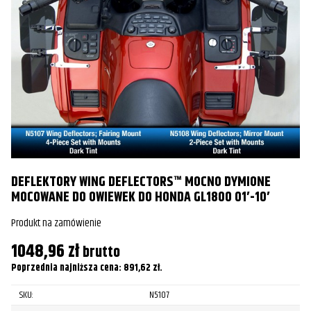
DEFLEKTORY WING DEFLECTORS™ MOCNO DYMIONE
D
MOCOWANE DO OWIEWEK DO HONDA GL1800 01′-10′
M
Produkt na zamówienie
Pr
1048,96
zł
3
brutto
Poprzednia najniższa cena:
891,62
zł
.
Po
SKU:
N5107