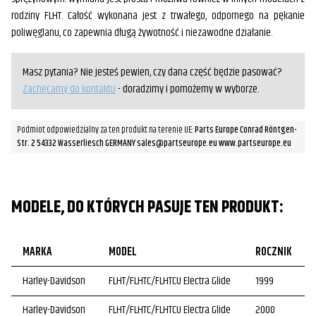
rodziny FLHT. Całość wykonana jest z trwałego, odpornego na pękanie
poliwęglanu, co zapewnia długą żywotność i niezawodne działanie.
Masz pytania? Nie jesteś pewien, czy dana część będzie pasować?
Zachęcamy do kontaktu
- doradzimy i pomożemy w wyborze.
Podmiot odpowiedzialny za ten produkt na terenie UE:
Parts Europe Conrad Röntgen-
Str. 2 54332 Wasserliesch GERMANY sales@partseurope.eu www.partseurope.eu
MODELE, DO KTÓRYCH PASUJE TEN PRODUKT:
MARKA
MODEL
ROCZNIK
Harley-Davidson
FLHT/FLHTC/FLHTCU Electra Glide
1999
Harley-Davidson
FLHT/FLHTC/FLHTCU Electra Glide
2000