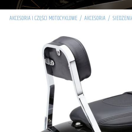
AKCESORIA I CZĘŚCI MOTOCYKLOWE
/
AKCESORIA
/
SIEDZENI