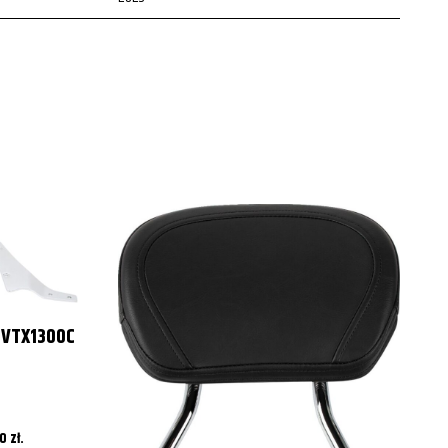
2024
 VTX1300C
P
00
zł
.