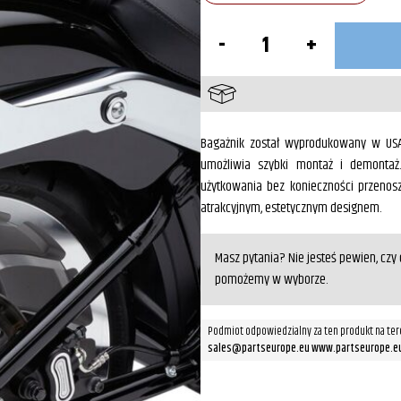
ilość
Oparcie
pasażera
Chrom
FXBR/S
Bagażnik został wyprodukowany w US
umożliwia szybki montaż i demontaż
użytkowania bez konieczności przenos
atrakcyjnym, estetycznym designem.
Masz pytania? Nie jesteś pewien, cz
pomożemy w wyborze.
Podmiot odpowiedzialny za ten produkt na ter
sales@partseurope.eu www.partseurope.e