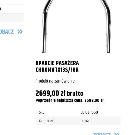
1
P
OBACZ
OPARCIE PASAŻERA
CHROMVTX13S/18R
Produkt na zamówienie
2699,00
zł
brutto
Poprzednia najniższa cena:
2699,00
zł
.
SKU:
CO-02-7660
Producent:
Cobra