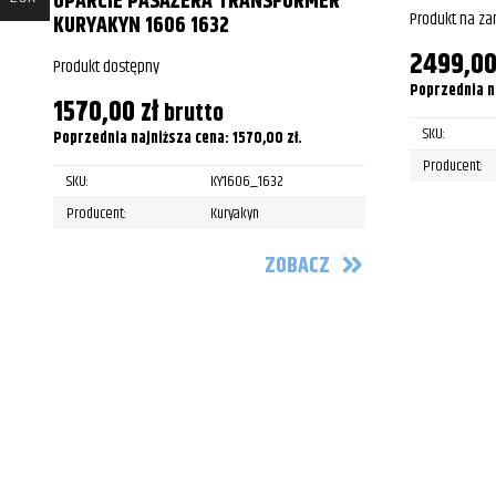
OPARCIE PASAŻERA TRANSFORMER
Produkt na z
KURYAKYN 1606 1632
2499,0
Produkt dostępny
Poprzednia n
1570,00
zł
brutto
SKU:
Poprzednia najniższa cena:
1570,00
zł
.
Producent:
SKU:
KY1606_1632
Producent:
Kuryakyn
ZOBACZ