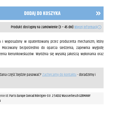
DODAJ DO KOSZYKA
Produkt dostępny na zamówienie (3 – 45 dni)
Więcej informacji
A i wyposażony w opatentowany przez producenta mechanizm, który
. Mocowany bezpośrednio do oparcia siedzenia, zapewnia wygodę
zenia kierunkowskazów. Wyróżnia się wysoką jakością wykonania oraz
y dana część będzie pasować?
Zachęcamy do kontaktu
- doradzimy i
enie UE:
Parts Europe Conrad Röntgen-Str. 2 54332 Wasserliesch GERMANY
u