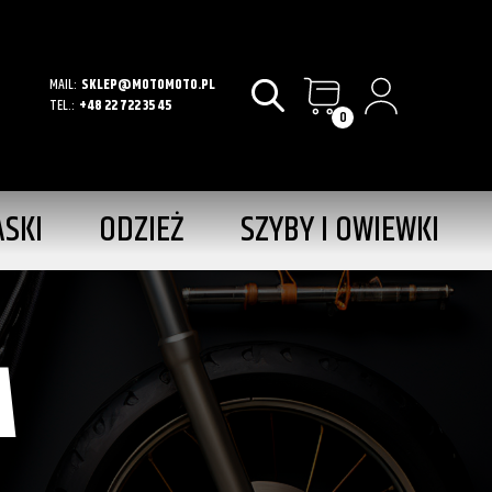
MAIL:
SKLEP@MOTOMOTO.PL
TEL.:
+48 22 722 35 45
0
ASKI
ODZIEŻ
SZYBY I OWIEWKI
A