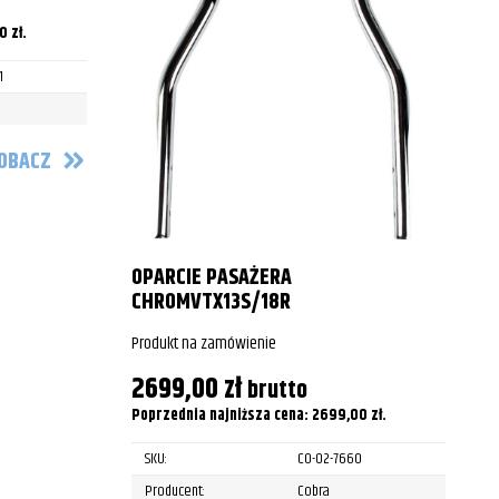
P
00
zł
.
1
P
OBACZ
OPARCIE PASAŻERA
CHROMVTX13S/18R
Produkt na zamówienie
2699,00
zł
brutto
Poprzednia najniższa cena:
2699,00
zł
.
SKU:
CO-02-7660
Producent:
Cobra