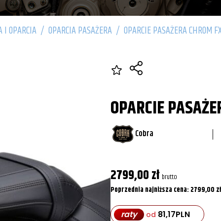
A I OPARCIA
/
OPARCIA PASAŻERA
/
OPARCIE PASAŻERA CHROM F
OPARCIE PASAŻE
Cobra
2799,00
zł
brutto
Poprzednia najniższa cena:
2799,00
zł
raty
81,17
PLN
od