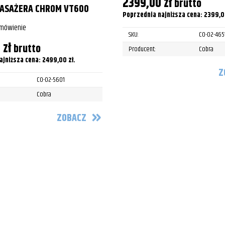
2399,00
zł
brutto
PASAŻERA CHROM VT600
Poprzednia najniższa cena:
2399,
amówienie
SKU:
CO-02-465
0
zł
brutto
Producent:
Cobra
ajniższa cena:
2499,00
zł
.
Z
CO-02-5601
Cobra
ZOBACZ