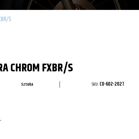
XBR/S
RA CHROM FXBR/S
SKU:
CO-602-2027
Sztuka
.