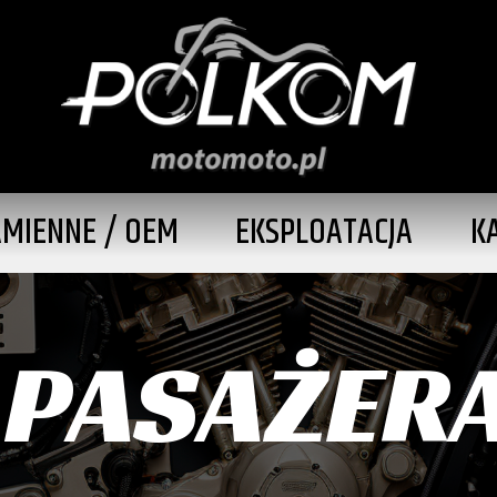
AMIENNE / OEM
EKSPLOATACJA
K
 PASAŻER