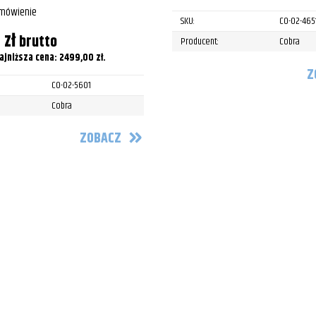
amówienie
SKU:
CO-02-465
0
zł
brutto
Producent:
Cobra
ajniższa cena:
2499,00
zł
.
Z
CO-02-5601
Cobra
ZOBACZ