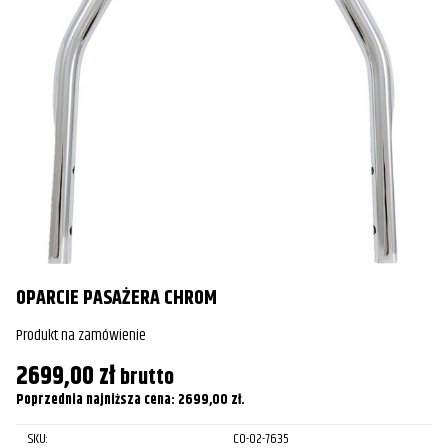
O
Pr
2
Po
OPARCIE PASAŻERA CHROM
Produkt na zamówienie
2699,00
zł
brutto
Poprzednia najniższa cena:
2699,00
zł
.
SKU:
CO-02-7635