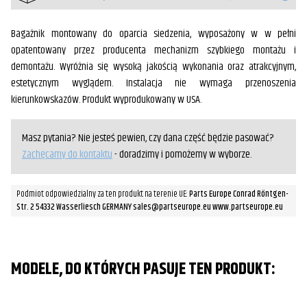
Bagażnik montowany do oparcia siedzenia, wyposażony w w pełni
opatentowany przez producenta mechanizm szybkiego montażu i
demontażu. Wyróżnia się wysoką jakością wykonania oraz atrakcyjnym,
estetycznym wyglądem. Instalacja nie wymaga przenoszenia
kierunkowskazów. Produkt wyprodukowany w USA.
Masz pytania? Nie jesteś pewien, czy dana część będzie pasować?
Zachęcamy do kontaktu
- doradzimy i pomożemy w wyborze.
Podmiot odpowiedzialny za ten produkt na terenie UE:
Parts Europe Conrad Röntgen-
Str. 2 54332 Wasserliesch GERMANY sales@partseurope.eu www.partseurope.eu
MODELE, DO KTÓRYCH PASUJE TEN PRODUKT: