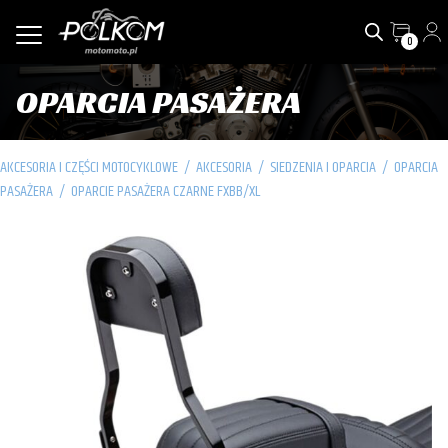
0
OPARCIA PASAŻERA
AKCESORIA I CZĘŚCI MOTOCYKLOWE
/
AKCESORIA
/
SIEDZENIA I OPARCIA
/
OPARCIA
PASAŻERA
/
OPARCIE PASAŻERA CZARNE FXBB/XL