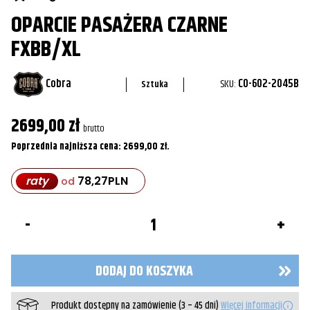
OPARCIE PASAŻERA CZARNE
FXBB/XL
Cobra
SKU:
CO-602-2045B
Sztuka
2699,00
zł
brutto
Poprzednia najniższa cena:
2699,00
zł
.
raty
78,27
PLN
od
ilość
Oparcie
pasażera
Czarne
FXBB/XL
DODAJ DO KOSZYKA
Produkt dostępny na zamówienie (3 – 45 dni)
Więcej informacji