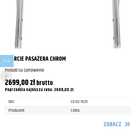
Po
OPARCIE PASAŻERA CHROM
PLN
Produkt na zamówienie
2699,00
zł
brutto
Poprzednia najniższa cena:
2699,00
zł
.
SKU:
CO-02-7635
Producent:
Cobra
ZOBACZ