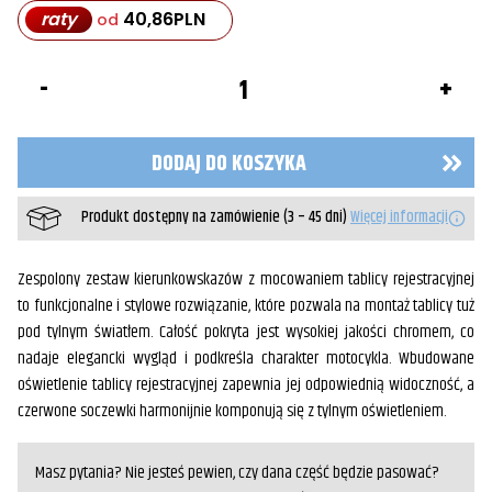
raty
40,86
PLN
od
ilość
Kierunkowskazy
z
mocowaniem
tablicy
DODAJ DO KOSZYKA
rejestracyjnej
HD
Produkt dostępny na zamówienie (3 – 45 dni)
Więcej informacji
Zespolony zestaw kierunkowskazów z mocowaniem tablicy rejestracyjnej
to funkcjonalne i stylowe rozwiązanie, które pozwala na montaż tablicy tuż
pod tylnym światłem. Całość pokryta jest wysokiej jakości chromem, co
nadaje elegancki wygląd i podkreśla charakter motocykla. Wbudowane
oświetlenie tablicy rejestracyjnej zapewnia jej odpowiednią widoczność, a
czerwone soczewki harmonijnie komponują się z tylnym oświetleniem.
Masz pytania? Nie jesteś pewien, czy dana część będzie pasować?