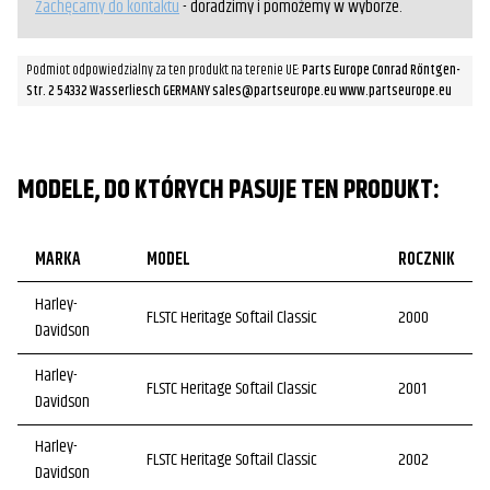
Zachęcamy do kontaktu
- doradzimy i pomożemy w wyborze.
Podmiot odpowiedzialny za ten produkt na terenie UE:
Parts Europe Conrad Röntgen-
Str. 2 54332 Wasserliesch GERMANY sales@partseurope.eu www.partseurope.eu
MODELE, DO KTÓRYCH PASUJE TEN PRODUKT:
MARKA
MODEL
ROCZNIK
Harley-
FLSTC Heritage Softail Classic
2000
Davidson
Harley-
FLSTC Heritage Softail Classic
2001
Davidson
Harley-
FLSTC Heritage Softail Classic
2002
Davidson