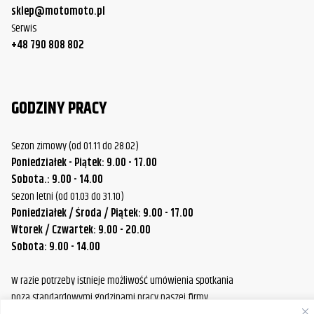
Harley-
FLHT/FLHTC/FLHTCU Electra Glide
2009
sklep@motomoto.pl
Davidson
Serwis
+48 790 808 802
Harley-
FLHT/FLHTC/FLHTCU Electra Glide
2010
Davidson
Harley-
FLHT/FLHTC/FLHTCU Electra Glide
2011
GODZINY PRACY
Davidson
Harley-
Sezon zimowy (od 01.11 do 28.02)
FLHT/FLHTC/FLHTCU Electra Glide
2012
Davidson
Poniedziałek - Piątek: 9.00 - 17.00
Sobota.: 9.00 - 14.00
Harley-
FLHT/FLHTC/FLHTCU Electra Glide
2013
Sezon letni (od 01.03 do 31.10)
Davidson
Poniedziałek / Środa / Piątek: 9.00 - 17.00
Harley-
FLTR/FLTRK/FLTRU/FLTRX/FLTRXS
Wtorek / Czwartek: 9.00 - 20.00
1999
Davidson
Road Glide
Sobota: 9.00 - 14.00
Harley-
FLTR/FLTRK/FLTRU/FLTRX/FLTRXS
W razie potrzeby istnieje możliwość umówienia spotkania
2000
Davidson
Road Glide
poza standardowymi godzinami pracy naszej firmy.