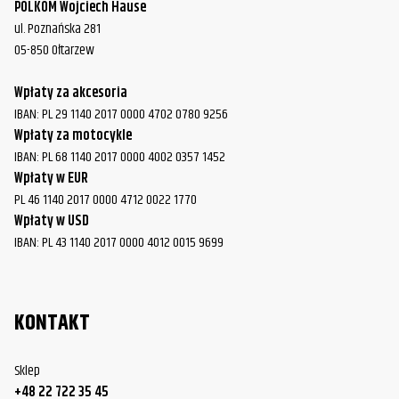
FLHT/FLHTC/FLHTCU Electra Glide
2002
POLKOM Wojciech Hause
Davidson
ul. Poznańska 281
05-850 Ołtarzew
Harley-
FLHT/FLHTC/FLHTCU Electra Glide
2003
Davidson
Wpłaty za akcesoria
Harley-
IBAN: PL 29 1140 2017 0000 4702 0780 9256
FLHT/FLHTC/FLHTCU Electra Glide
2004
Davidson
Wpłaty za motocykle
IBAN: PL 68 1140 2017 0000 4002 0357 1452
Harley-
Wpłaty w EUR
FLHT/FLHTC/FLHTCU Electra Glide
2005
Davidson
PL 46 1140 2017 0000 4712 0022 1770
Wpłaty w USD
Harley-
FLHT/FLHTC/FLHTCU Electra Glide
2006
IBAN: PL 43 1140 2017 0000 4012 0015 9699
Davidson
Harley-
FLHT/FLHTC/FLHTCU Electra Glide
2007
Davidson
KONTAKT
Harley-
FLHT/FLHTC/FLHTCU Electra Glide
2008
Davidson
Sklep
+48 22 722 35 45