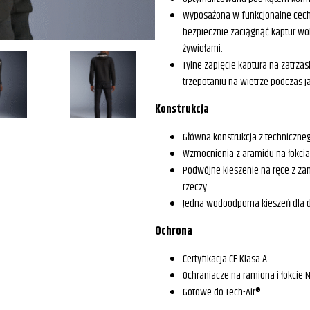
Wyposażona w funkcjonalne cechy
bezpiecznie zaciągnąć kaptur wo
żywiołami.
Tylne zapięcie kaptura na zatrzas
trzepotaniu na wietrze podczas j
Konstrukcja
Główna konstrukcja z techniczneg
Wzmocnienia z aramidu na łokciac
Podwójne kieszenie na ręce z z
rzeczy.
Jedna wodoodporna kieszeń dla d
Ochrona
Certyfikacja CE Klasa A.
Ochraniacze na ramiona i łokcie N
Gotowe do Tech-Air®.