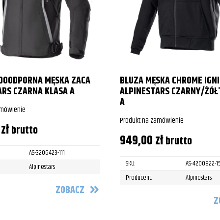
DOODPORNA MĘSKA ZACA
BLUZA MĘSKA CHROME IGNI
ARS CZARNA KLASA A
ALPINESTARS CZARNY/ŻÓŁ
A
amówienie
Produkt na zamówienie
0
zł
brutto
949,00
zł
brutto
AS-3206423-111
SKU:
AS-4200822-1
Alpinestars
Producent:
Alpinestars
ZOBACZ
Z