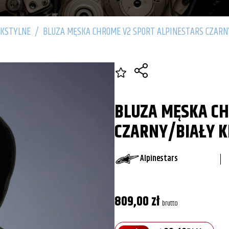
EKSTYLNE
/
BLUZA MĘSKA CHROME V2 SPORT ALPINESTARS CZARN
BLUZA MĘSKA CH
CZARNY/BIAŁY K
Alpinestars
809,00
zł
brutto