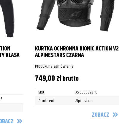
TION
KURTKA OCHRONNA BIONIC ACTION V2
TY KLASA
ALPINESTARS CZARNA
Produkt na zamówienie
P
749,00
zł
brutto
SKU:
AS-6506823-10
55
Producent:
Alpinestars
ZOBACZ
OBACZ