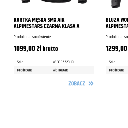
KURTKA MĘSKA SMX AIR
BLUZA WO
ALPINESTARS CZARNA KLASA A
ALPINEST
Produkt na zamówienie
Produkt na z
1099,00
zł
1299,0
brutto
SKU:
AS-3306523-10
SKU:
Producent:
Alpinestars
Producent:
ZOBACZ