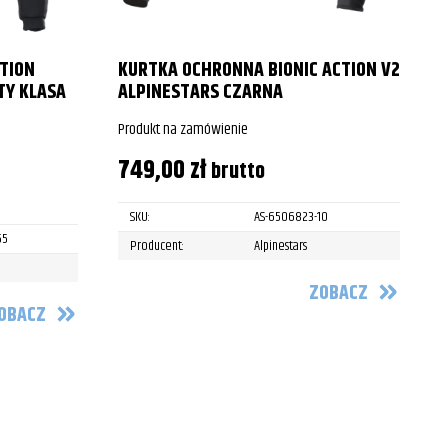
TION
KURTKA OCHRONNA BIONIC ACTION V2
TY KLASA
ALPINESTARS CZARNA
Produkt na zamówienie
P
749,00
zł
brutto
SKU:
AS-6506823-10
55
Producent:
Alpinestars
ZOBACZ
OBACZ