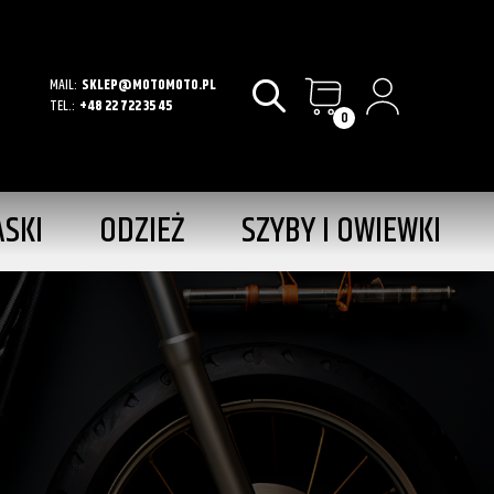
MAIL:
SKLEP@MOTOMOTO.PL
TEL.:
+48 22 722 35 45
0
ASKI
ODZIEŻ
SZYBY I OWIEWKI