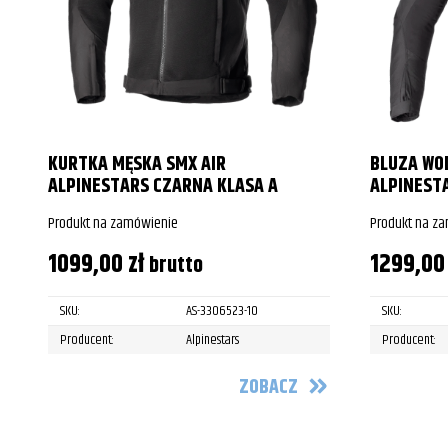
KURTKA MĘSKA SMX AIR
BLUZA WO
ALPINESTARS CZARNA KLASA A
ALPINEST
Produkt na zamówienie
Produkt na z
1099,00
zł
1299,0
brutto
SKU:
AS-3306523-10
SKU:
Producent:
Alpinestars
Producent:
ZOBACZ