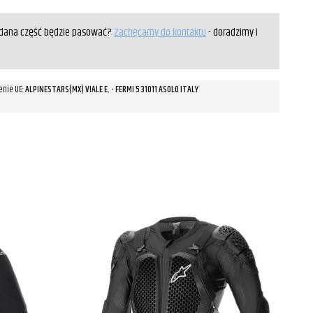
y dana część będzie pasować?
Zachęcamy do kontaktu
- doradzimy i
enie UE:
ALPINESTARS(MX) VIALE E. - FERMI 5 31011 ASOLO ITALY