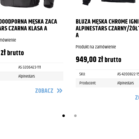
DOODPORNA MĘSKA ZACA
BLUZA MĘSKA CHROME IGNI
ARS CZARNA KLASA A
ALPINESTARS CZARNY/ŻÓŁ
A
amówienie
Produkt na zamówienie
0
zł
brutto
949,00
zł
brutto
AS-3206423-111
SKU:
AS-4200822-1
Alpinestars
Producent:
Alpinestars
ZOBACZ
Z