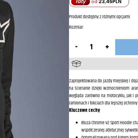
raty
23,46
PLN
od
Produkt dostępny z różnymi opcjami
Rozmiar
ilość
Bluza
Męska
Chrome
V2
Sport
Alpinestars
Czarny/Biały
Zaprojektowana do jazdy miejskiej i do
Klasa
na ścieranie dzięki wzmocnieniom ara
A
wygląda zarówno na motocyklu, jak i p
ramionach i łokciach dla lepszej ochrony
Kluczowe cechy
Bluza Chrome v2 Sport Hoodie c
współczesnej atletycznej sylwet
Optymalizowana pod kątem komfor