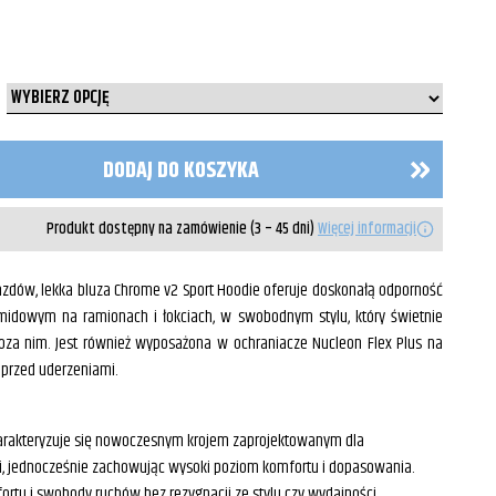
DODAJ DO KOSZYKA
Produkt dostępny na zamówienie (3 – 45 dni)
Więcej informacji
jazdów, lekka bluza Chrome v2 Sport Hoodie oferuje doskonałą odporność
midowym na ramionach i łokciach, w swobodnym stylu, który świetnie
oza nim. Jest również wyposażona w ochraniacze Nucleon Flex Plus na
 przed uderzeniami.
harakteryzuje się nowoczesnym krojem zaprojektowanym dla
ki, jednocześnie zachowując wysoki poziom komfortu i dopasowania.
tu i swobody ruchów bez rezygnacji ze stylu czy wydajności.