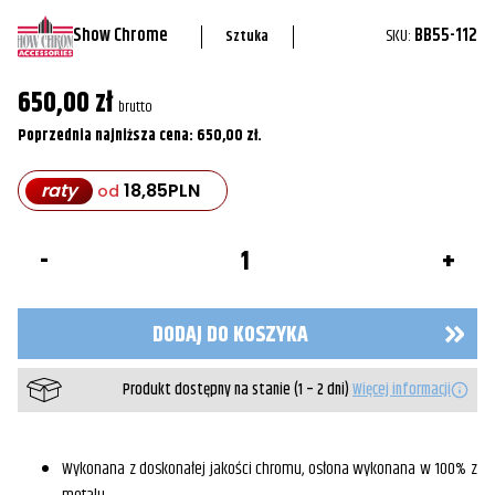
Show Chrome
SKU:
BB55-112
Sztuka
650,00
zł
brutto
Poprzednia najniższa cena:
650,00
zł
.
raty
18,85
PLN
od
ilość
Chromowana
osłona
chłodnicy
"Siatka"
DODAJ DO KOSZYKA
55-
112
Produkt dostępny na stanie (1 – 2 dni)
Więcej informacji
Wykonana z doskonałej jakości chromu, osłona wykonana w 100% z