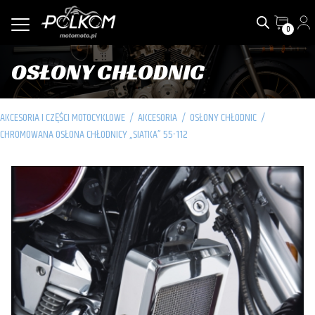
0
OSŁONY CHŁODNIC
AKCESORIA I CZĘŚCI MOTOCYKLOWE
/
AKCESORIA
/
OSŁONY CHŁODNIC
/
CHROMOWANA OSŁONA CHŁODNICY „SIATKA” 55-112