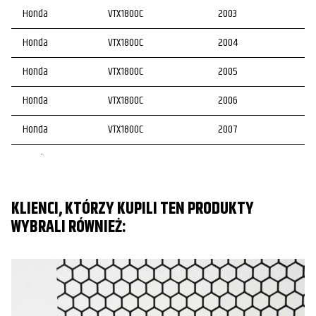
Honda
VTX1800C
2003
Honda
VTX1800C
2004
Honda
VTX1800C
2005
Honda
VTX1800C
2006
Honda
VTX1800C
2007
Honda
VTX1800F
2004
Honda
VTX1800F
2005
KLIENCI, KTÓRZY KUPILI TEN PRODUKTY
Honda
VTX1800F
2006
WYBRALI RÓWNIEŻ:
Honda
VTX1800F
2007
Honda
VTX1800F
2008
Honda
VTX1800R/S
2002