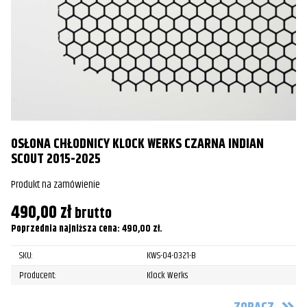
OSŁONA CHŁODNICY KLOCK WERKS CZARNA INDIAN
SCOUT 2015-2025
Produkt na zamówienie
490,00
zł
brutto
C
Poprzednia najniższa cena:
490,00
zł
.
K
SKU:
KWS-04-0321-B
Pr
Producent:
Klock Werks
5