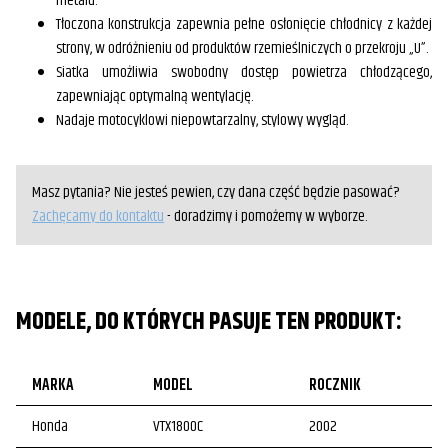
metalu.
Tłoczona konstrukcja zapewnia pełne osłonięcie chłodnicy z każdej
strony, w odróżnieniu od produktów rzemieślniczych o przekroju „U”.
Siatka umożliwia swobodny dostęp powietrza chłodzącego,
zapewniając optymalną wentylację.
Nadaje motocyklowi niepowtarzalny, stylowy wygląd.
Masz pytania? Nie jesteś pewien, czy dana część będzie pasować?
Zachęcamy do kontaktu
- doradzimy i pomożemy w wyborze.
MODELE, DO KTÓRYCH PASUJE TEN PRODUKT:
MARKA
MODEL
ROCZNIK
Honda
VTX1800C
2002