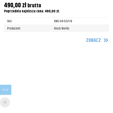
490,00
zł
brutto
C
Poprzednia najniższa cena:
490,00
zł
.
K
SKU:
KWS-04-0321-B
Pr
Producent:
Klock Werks
5
ZOBACZ
Po
PLN