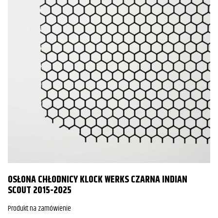
Honda
VTX1800R/S
2003
Honda
VTX1800R/S
2004
Honda
VTX1800R/S
2005
Honda
VTX1800R/S
2006
Honda
VTX1800R/S
2007
Honda
VTX1800R/S
2008
OSŁONA CHŁODNICY KLOCK WERKS CZARNA INDIAN
SCOUT 2015-2025
Produkt na zamówienie