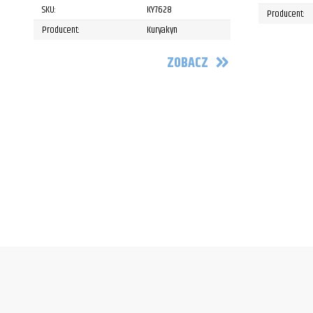
SKU:
KY7628
Producent:
Producent:
Kuryakyn
ZOBACZ