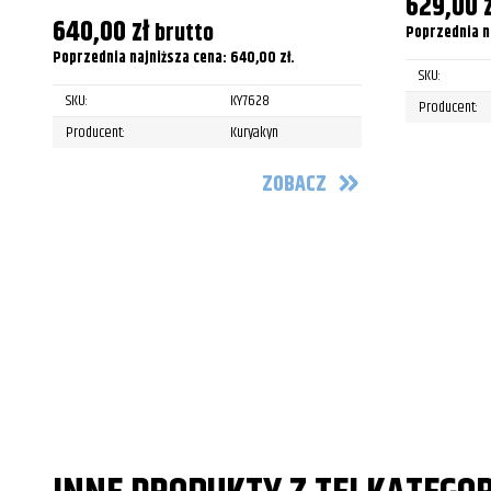
629,00
Harley-Davidson
FLTR/FLTRK
640,00
zł
brutto
Poprzednia n
Harley-Davidson
FLTR/FLTRK
Poprzednia najniższa cena:
640,00
zł
.
SKU:
Harley-Davidson
FLTR/FLTRK
SKU:
KY7628
Producent:
Producent:
Kuryakyn
Harley-Davidson
FLTR/FLTRK
ZOBACZ
Harley-Davidson
FLTR/FLTRK
Harley-Davidson
FLTR/FLTRK