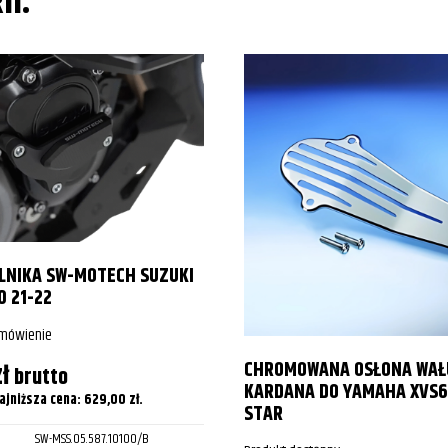
II:
ILNIKA SW-MOTECH SUZUKI
0 21-22
amówienie
CHROMOWANA OSŁONA WAŁ
zł
brutto
KARDANA DO YAMAHA XVS6
ajniższa cena:
629,00
zł
.
STAR
SW-MSS.05.587.10100/B