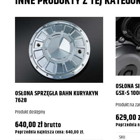
INNE PRODUKTY Z TEJ KATEGOR
OSŁONA S
GSX-S 100
OSŁONA SPRZĘGŁA BAHN KURYAKYN
7628
Produkt na z
Produkt dostępny
629,00
640,00
zł
brutto
Poprzednia n
Poprzednia najniższa cena:
640,00
zł
.
SKU: