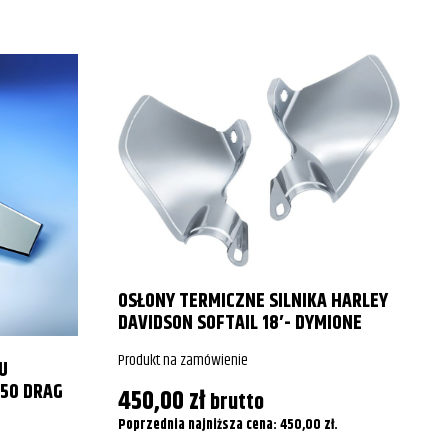
P
OSŁONY TERMICZNE SILNIKA HARLEY
P
DAVIDSON SOFTAIL 18′- DYMIONE
Produkt na zamówienie
U
50 DRAG
450,00
zł
brutto
Poprzednia najniższa cena:
450,00
zł
.