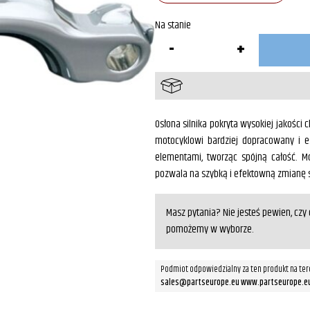
Na stanie
ilość
Osłona
silnika
Chrom
HD
Osłona silnika pokryta wysokiej jakości
motocyklowi bardziej dopracowany i 
elementami, tworząc spójną całość. Mo
pozwala na szybką i efektowną zmianę st
Masz pytania? Nie jesteś pewien, cz
pomożemy w wyborze.
Podmiot odpowiedzialny za ten produkt na ter
sales@partseurope.eu www.partseurope.e