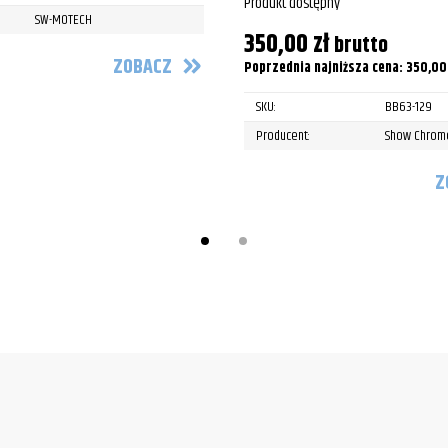
Produkt dostępny
SW-MOTECH
350,00
zł
brutto
ZOBACZ
Poprzednia najniższa cena:
350,0
SKU:
BB63-129
Producent:
Show Chrom
Z