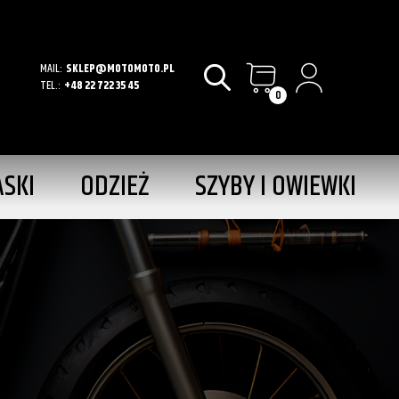
MAIL:
SKLEP@MOTOMOTO.PL
TEL.:
+48 22 722 35 45
0
ASKI
ODZIEŻ
SZYBY I OWIEWKI