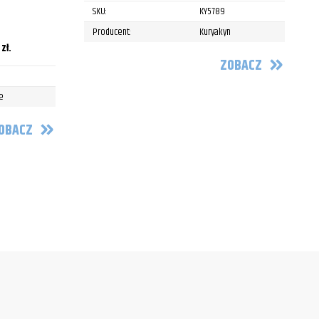
SKU:
KY5789
Producent:
Kuryakyn
0
zł
.
ZOBACZ
e
OBACZ