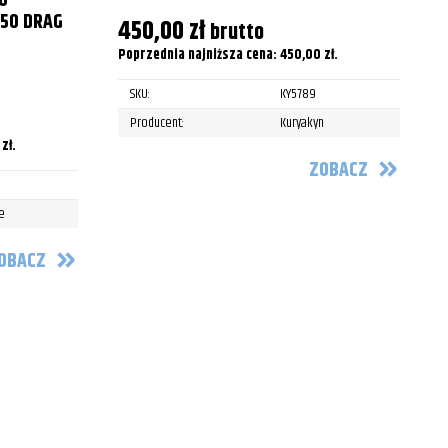
U
2001
50 DRAG
450,00
zł
brutto
2002
Poprzednia najniższa cena:
450,00
zł
.
2003
SKU:
KY5789
Producent:
Kuryakyn
2004
0
zł
.
ZOBACZ
2005
e
2006
OBACZ