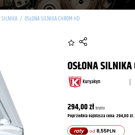
 SILNIKA
/
OSŁONA SILNIKA CHROM HD
OSŁONA SILNIKA
Kuryakyn
294,00
zł
brutto
Poprzednia najniższa cena:
294,00
zł
.
raty
8,55
PLN
od