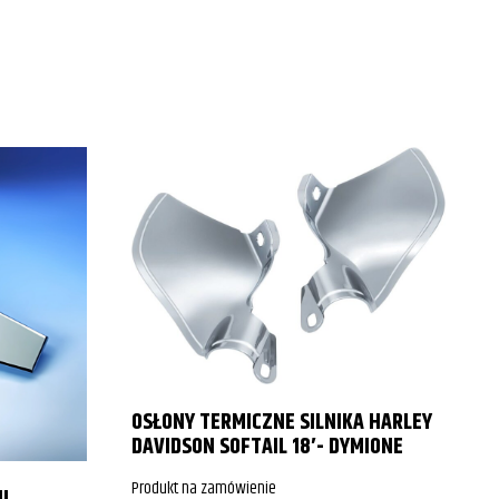
2006
1999
2000
2001
2002
2003
2004
2005
P
2006
1999
OSŁONY TERMICZNE SILNIKA HARLEY
P
DAVIDSON SOFTAIL 18′- DYMIONE
2000
Produkt na zamówienie