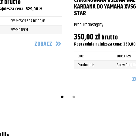
CHROMOWANA OSŁONA WAŁ
zł
brutto
/FLTRU/FLTRX/FLTRXS Road Glide
KARDANA DO YAMAHA XVS6
ajniższa cena:
629,00
zł
.
STAR
/FLTRU/FLTRX/FLTRXS Road Glide
SW-MSS.05.587.10100/B
Produkt dostępny
/FLTRU/FLTRX/FLTRXS Road Glide
SW-MOTECH
350,00
zł
brutto
/FLTRU/FLTRX/FLTRXS Road Glide
ZOBACZ
Poprzednia najniższa cena:
350,0
/FLTRU/FLTRX/FLTRXS Road Glide
SKU:
BB63-129
/FLTRU/FLTRX/FLTRXS Road Glide
Producent:
Show Chrom
Z