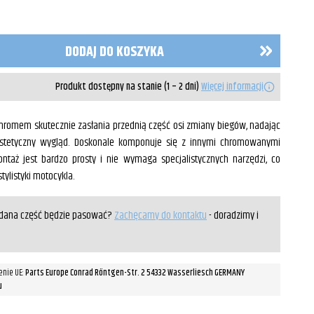
DODAJ DO KOSZYKA
Produkt dostępny na stanie (1 – 2 dni)
Więcej informacji
 chromem skutecznie zasłania przednią część osi zmiany biegów, nadając
estetyczny wygląd. Doskonale komponuje się z innymi chromowanymi
ntaż jest bardzo prosty i nie wymaga specjalistycznych narzędzi, co
ylistyki motocykla.
y dana część będzie pasować?
Zachęcamy do kontaktu
- doradzimy i
enie UE:
Parts Europe Conrad Röntgen-Str. 2 54332 Wasserliesch GERMANY
u