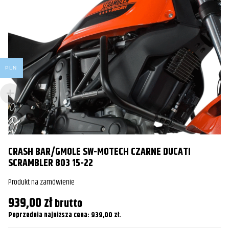
Yamaha
Tracer 9 GT
2024
Yamaha
Tracer 9 GT
2025
PLN
CRASH BAR/GMOLE SW-MOTECH CZARNE DUCATI
C
SCRAMBLER 803 15-22
H
Produkt na zamówienie
Pr
939,00
zł
8
brutto
Poprzednia najniższa cena:
939,00
zł
.
Po