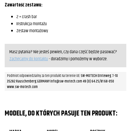
Zawartość zestawu:
2 × crash bar
Instrukcja montażu
Zestaw montażowy
Masz pytania? Nie jesteś pewien, czy dana część będzie pasować?
Zachęcamy do kontaktu
- doradzimy i pomożemy w wyborze.
Podmiot odpowiedzialny za ten produkt na terenie UE:
SW-MOTECH Ernteweg 7-10
35282 Rauschenberg GERMANY info@sw-motech.com 49 (0) 64 25/81 68-050
www.sw-motech.com
MODELE, DO KTÓRYCH PASUJE TEN PRODUKT: