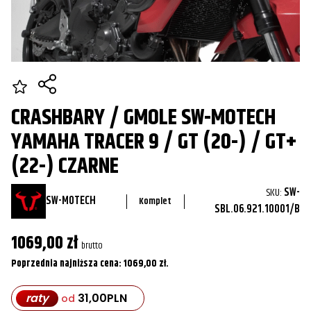
CRASHBARY / GMOLE SW-MOTECH
YAMAHA TRACER 9 / GT (20-) / GT+
(22-) CZARNE
SKU:
SW-
SW-MOTECH
Komplet
SBL.06.921.10001/B
1069,00
zł
brutto
Poprzednia najniższa cena:
1069,00
zł
.
raty
31,00
PLN
od