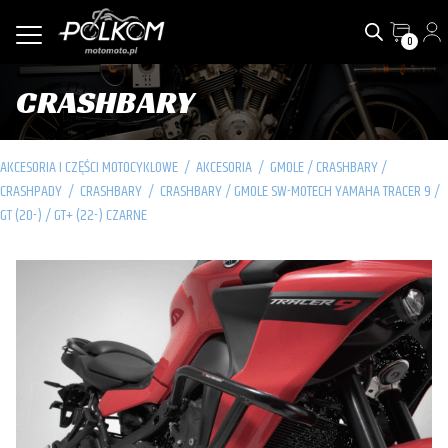
0
CRASHBARY
AKCESORIA I CZĘŚCI MOTOCYKLOWE
/
AKCESORIA
/
GMOLE / CRASHBARY /
CRASHPADY
/
CRASHBARY
/
CRASHBARY / GMOLE SW-MOTECH YAMAHA TRACER 9 /
GT (20-) / GT+ (22-) CZARNE