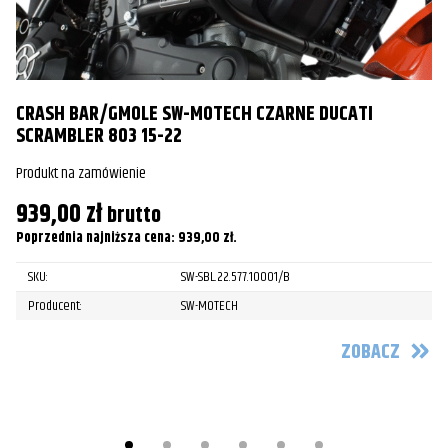
CRASH BAR/GMOLE SW-MOTECH CZARNE DUCATI
C
SCRAMBLER 803 15-22
H
Produkt na zamówienie
Pr
939,00
zł
8
brutto
Poprzednia najniższa cena:
939,00
zł
.
Po
SKU:
SW-SBL.22.577.10001/B
Producent:
SW-MOTECH
ZOBACZ