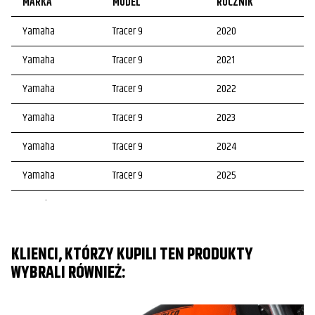
MARKA
MODEL
ROCZNIK
Yamaha
Tracer 9
2020
Yamaha
Tracer 9
2021
Yamaha
Tracer 9
2022
Yamaha
Tracer 9
2023
Yamaha
Tracer 9
2024
Yamaha
Tracer 9
2025
Yamaha
Tracer 9 GT
2020
Yamaha
Tracer 9 GT
2021
KLIENCI, KTÓRZY KUPILI TEN PRODUKTY
Yamaha
Tracer 9 GT
2022
WYBRALI RÓWNIEŻ:
Yamaha
Tracer 9 GT
2023